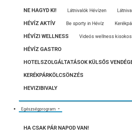
NE HAGYD KI!
Látnivalók Hévízen
Látniva
HÉVÍZ AKTÍV
Be sporty in Hévíz
Kerékpá
HÉVÍZI WELLNESS
Videós wellness kisokos
HÉVÍZ GASTRO
HOTELSZOLGÁLTATÁSOK KÜLSŐS VENDÉG
KERÉKPÁRKÖLCSÖNZÉS
HEVIZIBIVALY
Egészségprogram
HA CSAK PÁR NAPOD VAN!