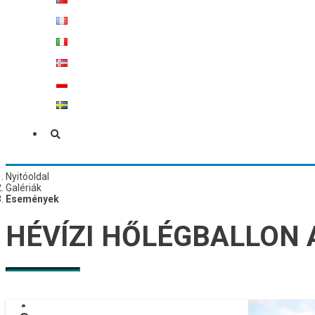
Nyitóoldal
Galériák
Események
HÉVÍZI HŐLÉGBALLON 