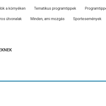
lók a környéken
Tematikus programtippek
Programtipp
ros útvonalak
Minden, ami mozgás
Sportesemények
EKNEK