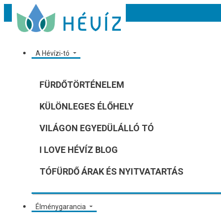
A Hévízi-tó
FÜRDŐTÖRTÉNELEM
KÜLÖNLEGES ÉLŐHELY
VILÁGON EGYEDÜLÁLLÓ TÓ
I LOVE HÉVÍZ BLOG
TÓFÜRDŐ ÁRAK ÉS NYITVATARTÁS
Élménygarancia