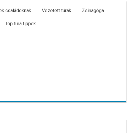
ek családoknak
Vezetett túrák
Zsinagóga
Top túra tippek