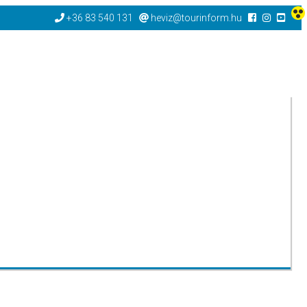
+36 83 540 131
heviz@tourinform.hu