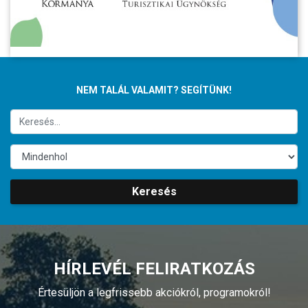
NEM TALÁL VALAMIT? SEGÍTÜNK!
Keresés
HÍRLEVÉL FELIRATKOZÁS
Értesüljön a legfrissebb akciókról, programokról!