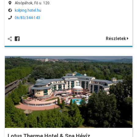
Alsópáhok, Fő u. 120.
kolping.hotel.hu
06/83/344-143
Részletek
Lotus Therme Hotel & Spa Hévíz