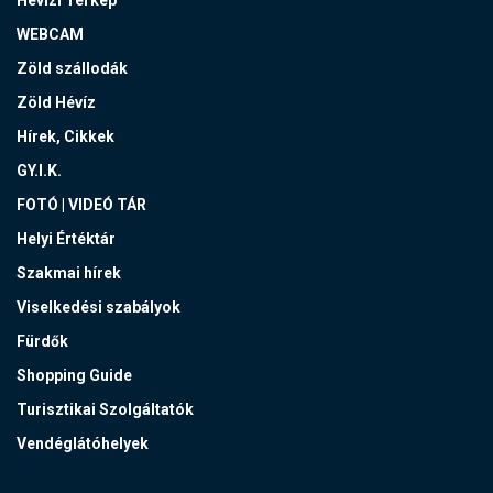
Hévízi Térkép
WEBCAM
Zöld szállodák
Zöld Hévíz
Hírek, Cikkek
GY.I.K.
FOTÓ | VIDEÓ TÁR
Helyi Értéktár
Szakmai hírek
Viselkedési szabályok
Fürdők
Shopping Guide
Turisztikai Szolgáltatók
Vendéglátóhelyek