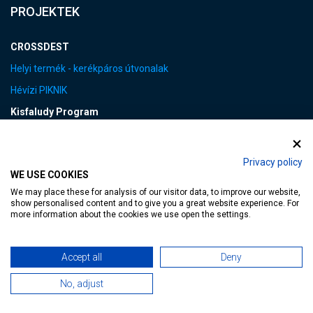
PROJEKTEK
CROSSDEST
Helyi termék - kerékpáros útvonalak
Hévízi PIKNIK
Kisfaludy Program
VEB2023 EKF
Privacy policy
FOTÓK&VIDEÓK
WE USE COOKIES
We may place these for analysis of our visitor data, to improve our website,
show personalised content and to give you a great website experience. For
more information about the cookies we use open the settings.
LINKEK
Accept all
Deny
Adatvédelmi tájékoztató
Impresszum
No, adjust
Jogi nyilatkozat