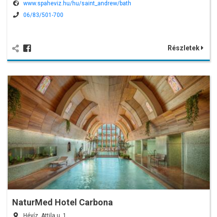
www.spaheviz.hu/hu/saint_andrew/bath
06/83/501-700
Részletek
NaturMed Hotel Carbona
Hévíz, Attila u. 1.