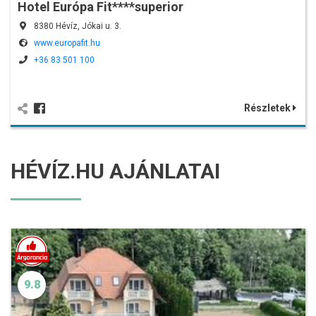
Hotel Európa Fit****superior
8380 Hévíz, Jókai u. 3.
www.europafit.hu
+36 83 501 100
Részletek
HÉVÍZ.HU AJÁNLATAI
9.8