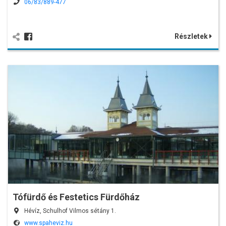
06/83/889-477
Részletek
Tófürdő és Festetics Fürdőház
Hévíz, Schulhof Vilmos sétány 1.
www.spaheviz.hu