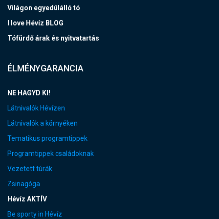
Világon egyedülálló tó
I love Hévíz BLOG
Tófürdő árak és nyitvatartás
ÉLMÉNYGARANCIA
NE HAGYD KI!
Látnivalók Hévízen
Látnivalók a környéken
Tematikus programtippek
Programtippek családoknak
Vezetett túrák
Zsinagóga
Hévíz AKTÍV
Be sporty in Hévíz