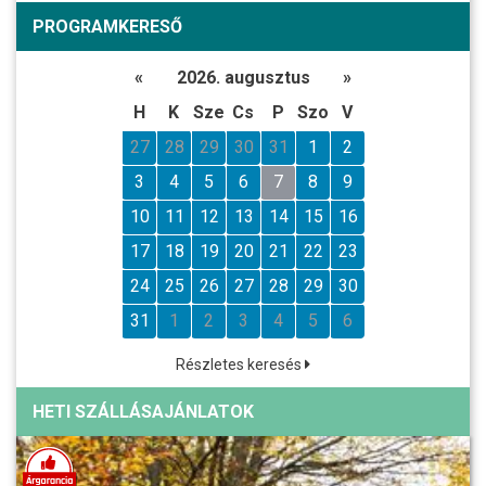
PROGRAMKERESŐ
«
2026. augusztus
»
H
K
Sze
Cs
P
Szo
V
27
28
29
30
31
1
2
3
4
5
6
7
8
9
10
11
12
13
14
15
16
17
18
19
20
21
22
23
24
25
26
27
28
29
30
31
1
2
3
4
5
6
Részletes keresés
HETI SZÁLLÁSAJÁNLATOK