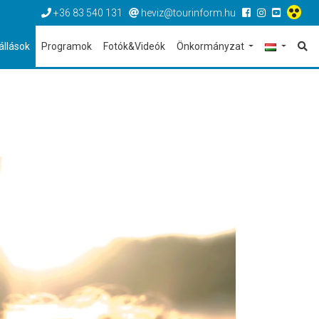
+36 83 540 131
heviz@tourinform.hu
állások
Programok
Fotók&Videók
Önkormányzat