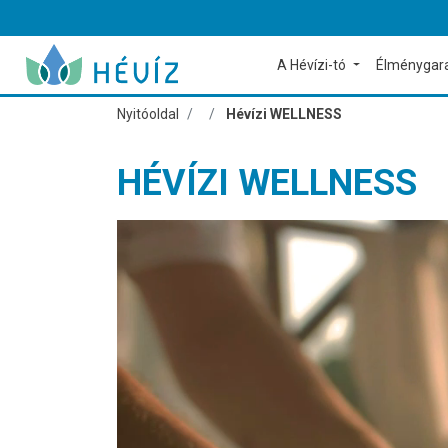
A Hévízi-tó
Élménygar
Nyitóoldal
Hévízi WELLNESS
HÉVÍZI WELLNESS