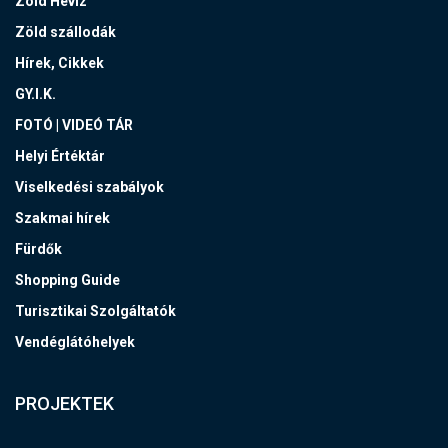
Zöld Hévíz
Zöld szállodák
Hírek, Cikkek
GY.I.K.
FOTÓ | VIDEÓ TÁR
Helyi Értéktár
Viselkedési szabályok
Szakmai hírek
Fürdők
Shopping Guide
Turisztikai Szolgáltatók
Vendéglátóhelyek
PROJEKTEK