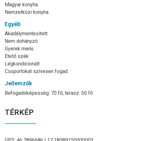
Magyar konyha
Nemzetközi konyha
Egyéb
Akadálymentesített
Nem dohányzó
Gyerek menü
Etető szék
Légkondicionált
Csoportokat szívesen fogad
Jellemzők
Befogadóképesség: 70 fő, terasz: 50 fő
TÉRKÉP
GPS: 46.7896686 | 17.18089150000003