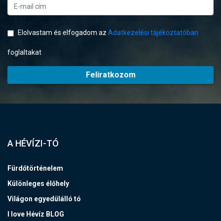
Elolvastam és elfogadom az
Adatkezelési tájékoztatóban
foglaltakat
Feliratkozom
A HÉVÍZI-TÓ
Fürdőtörténelem
Különleges élőhely
Világon egyedülálló tó
I love Hévíz BLOG