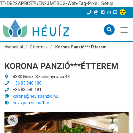
TT-D822APBC77UEN23MTBQG-Web-Tag-Pixel_Setup
Nyitóoldal
Éttermek
Korona Panzió***Étterem
KORONA PANZIÓ***ÉTTEREM
8380 Hévíz, Széchenyi utca 43.
+36 83 540 180
+36 83 540 181
korona@hevizpanzio.hu
hevizpanzio.hu/hu/