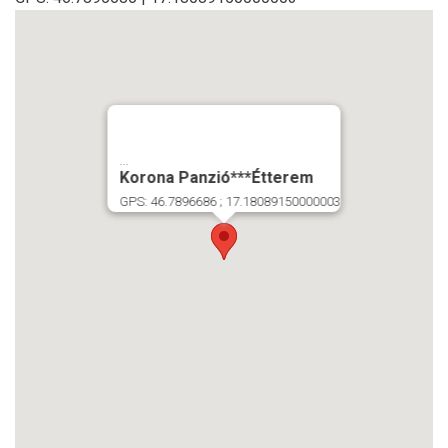
...
Korona Panzió***Étterem
GPS: 46.7896686 ; 17.18089150000003