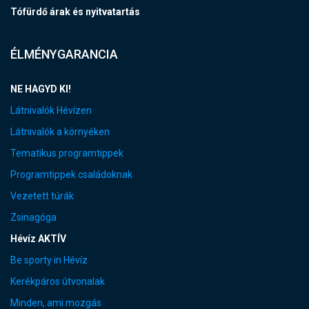
Tófürdő árak és nyitvatartás
ÉLMÉNYGARANCIA
NE HAGYD KI!
Látnivalók Hévízen
Látnivalók a környéken
Tematikus programtippek
Programtippek családoknak
Vezetett túrák
Zsinagóga
Hévíz AKTÍV
Be sporty in Hévíz
Kerékpáros útvonalak
Minden, ami mozgás