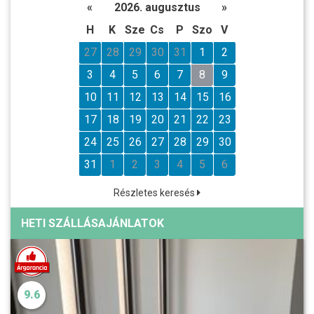
«
2026. augusztus
»
H
K
Sze
Cs
P
Szo
V
27
28
29
30
31
1
2
3
4
5
6
7
8
9
10
11
12
13
14
15
16
17
18
19
20
21
22
23
24
25
26
27
28
29
30
31
1
2
3
4
5
6
Részletes keresés
HETI SZÁLLÁSAJÁNLATOK
9.6