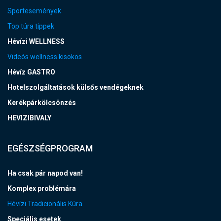
Sportesemények
Top túra tippek
Hévízi WELLNESS
Videós wellness kisokos
Hévíz GASTRO
Hotelszolgáltatások külsős vendégeknek
Kerékpárkölcsönzés
HEVIZIBIVALY
EGÉSZSÉGPROGRAM
Ha csak pár napod van!
Komplex problémára
Hévízi Tradicionális Kúra
Speciális esetek