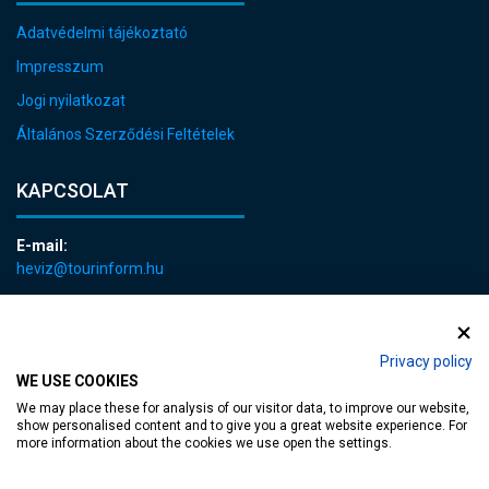
Adatvédelmi tájékoztató
Impresszum
Jogi nyilatkozat
Általános Szerződési Feltételek
KAPCSOLAT
E-mail:
heviz@tourinform.hu
Telefon:
+36 83 540 131
Privacy policy
WE USE COOKIES
We may place these for analysis of our visitor data, to improve our website,
show personalised content and to give you a great website experience. For
more information about the cookies we use open the settings.
akadálymentesített weblap
| Copyright © 2024 Hévíz Város Önkormányzata,