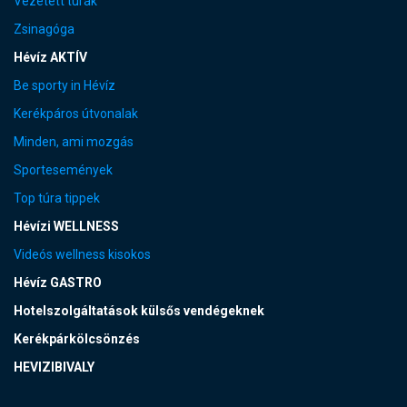
Vezetett túrák
Zsinagóga
Hévíz AKTÍV
Be sporty in Hévíz
Kerékpáros útvonalak
Minden, ami mozgás
Sportesemények
Top túra tippek
Hévízi WELLNESS
Videós wellness kisokos
Hévíz GASTRO
Hotelszolgáltatások külsős vendégeknek
Kerékpárkölcsönzés
HEVIZIBIVALY