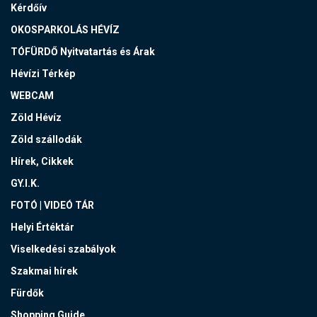
Kérdőív
OKOSPARKOLÁS HÉVÍZ
TÓFÜRDŐ Nyitvatartás és Árak
Hévízi Térkép
WEBCAM
Zöld Hévíz
Zöld szállodák
Hírek, Cikkek
GY.I.K.
FOTÓ | VIDEÓ TÁR
Helyi Értéktár
Viselkedési szabályok
Szakmai hírek
Fürdők
Shopping Guide