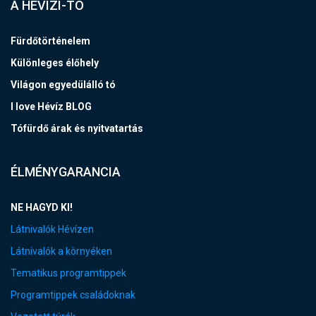
A HÉVÍZI-TÓ
Fürdőtörténelem
Különleges élőhely
Világon egyedülálló tó
I love Hévíz BLOG
Tófürdő árak és nyitvatartás
ÉLMÉNYGARANCIA
NE HAGYD KI!
Látnivalók Hévízen
Látnivalók a környéken
Tematikus programtippek
Programtippek családoknak