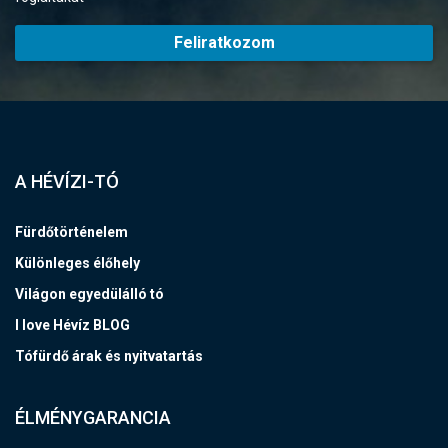
Feliratkozom
A HÉVÍZI-TÓ
Fürdőtörténelem
Különleges élőhely
Világon egyedülálló tó
I love Hévíz BLOG
Tófürdő árak és nyitvatartás
ÉLMÉNYGARANCIA