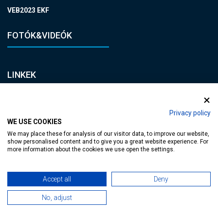
VEB2023 EKF
FOTÓK&VIDEÓK
LINKEK
Adatvédelmi tájékoztató
Privacy policy
Impresszum
WE USE COOKIES
Jogi nyilatkozat
We may place these for analysis of our visitor data, to improve our website,
show personalised content and to give you a great website experience. For
Általános Szerződési Feltételek
more information about the cookies we use open the settings.
KAPCSOLAT
Accept all
Deny
E-mail:
No, adjust
heviz@tourinform.hu