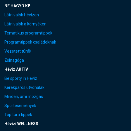
NE HAGYD KI!
Látnivalók Hévízen
Látnivalók a környéken
Tematikus programtippek
Programtippek családoknak
Vezetett túrák
Zsinagóga
Hévíz AKTÍV
Be sporty in Hévíz
Kerékpáros útvonalak
Minden, ami mozgás
Sportesemények
Top túra tippek
Hévízi WELLNESS