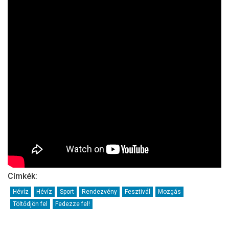
Címkék:
Hévíz
Hévíz
Sport
Rendezvény
Fesztivál
Mozgás
Töltődjön fel
Fedezze fel!