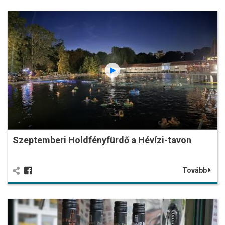
Szeptemberi Holdfényfürdő a Hévízi-tavon
Tovább