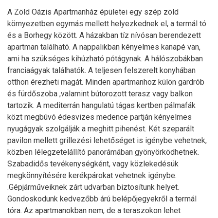
A Zöld Oázis Apartmanház épületei egy szép zöld
környezetben egymás mellett helyezkednek el, a termál tó
és a Borhegy között. A házakban tíz nívósan berendezett
apartman található. A nappalikban kényelmes kanapé van,
ami ha szükséges kihúzható pótágynak. A hálószobákban
franciaágyak találhatók. A teljesen felszerelt konyhában
otthon érezheti magát. Minden apartmanhoz külön gardrób
és fürdőszoba ,valamint bútorozott terasz vagy balkon
tartozik. A mediterrán hangulatú tágas kertben pálmafák
közt megbúvó édesvizes medence partján kényelmes
nyugágyak szolgálják a meghitt pihenést. Két szeparált
pavilon mellett grillezési lehetőséget is igénybe vehetnek,
közben lélegzetelállító panorámában gyönyörködhetnek.
Szabadidős tevékenységként, vagy közlekedésük
megkönnyítésére kerékpárokat vehetnek igénybe.
.Gépjárműveiknek zárt udvarban biztosítunk helyet.
Gondoskodunk kedvezőbb árú belépőjegyekről a termál
tóra. Az apartmanokban nem, de a teraszokon lehet