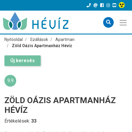
Nyitóoldal
Szállások
Apartman
Zöld Oázis Apartmanház Hévíz
Új keresés
9.9
ZÖLD OÁZIS APARTMANHÁZ
HÉVÍZ
Értékelések:
33