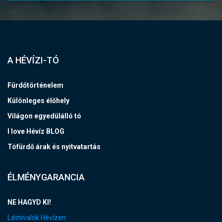
A HÉVÍZI-TÓ
Fürdőtörténelem
Különleges élőhely
Világon egyedülálló tó
I love Hévíz BLOG
Tófürdő árak és nyitvatartás
ÉLMÉNYGARANCIA
NE HAGYD KI!
Látnivalók Hévízen