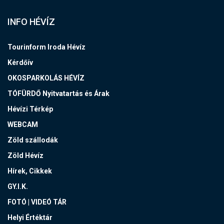
INFO HÉVÍZ
Tourinform Iroda Hévíz
Kérdőív
OKOSPARKOLÁS HÉVÍZ
TÓFÜRDŐ Nyitvatartás és Árak
Hévízi Térkép
WEBCAM
Zöld szállodák
Zöld Hévíz
Hírek, Cikkek
GY.I.K.
FOTÓ | VIDEÓ TÁR
Helyi Értéktár