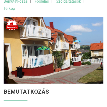
Bemutatkozás
Foglalás
Szolgáltatások
Térkép
BEMUTATKOZÁS