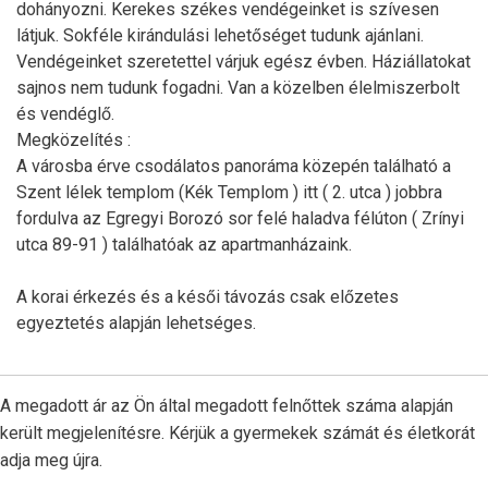
dohányozni. Kerekes székes vendégeinket is szívesen
látjuk. Sokféle kirándulási lehetőséget tudunk ajánlani.
Vendégeinket szeretettel várjuk egész évben. Háziállatokat
sajnos nem tudunk fogadni. Van a közelben élelmiszerbolt
és vendéglő.
Megközelítés :
A városba érve csodálatos panoráma közepén található a
Szent lélek templom (Kék Templom ) itt ( 2. utca ) jobbra
fordulva az Egregyi Borozó sor felé haladva félúton ( Zrínyi
utca 89-91 ) találhatóak az apartmanházaink.
A korai érkezés és a késői távozás csak előzetes
egyeztetés alapján lehetséges.
A megadott ár az Ön által megadott felnőttek száma alapján
került megjelenítésre. Kérjük a gyermekek számát és életkorát
adja meg újra.