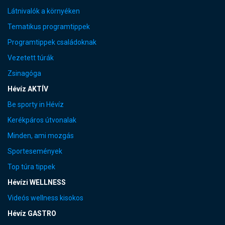
Látnivalók a környéken
Tematikus programtippek
Programtippek családoknak
Vezetett túrák
Zsinagóga
Hévíz AKTÍV
Be sporty in Hévíz
Kerékpáros útvonalak
Minden, ami mozgás
Sportesemények
Top túra tippek
Hévízi WELLNESS
Videós wellness kisokos
Hévíz GASTRO