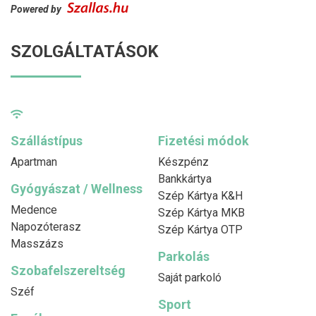
Powered by
SZOLGÁLTATÁSOK
Szállástípus
Fizetési módok
Apartman
Készpénz
Bankkártya
Gyógyászat / Wellness
Szép Kártya K&H
Medence
Szép Kártya MKB
Napozóterasz
Szép Kártya OTP
Masszázs
Parkolás
Szobafelszereltség
Saját parkoló
Széf
Sport