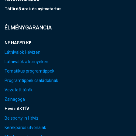
Tófürdő árak és nyitvatartás
ÉLMÉNYGARANCIA
NE HAGYD KI!
Látnivalók Hévízen
Látnivalók a környéken
Tematikus programtippek
Programtippek családoknak
Vezetett túrák
Zsinagóga
Hévíz AKTÍV
Be sporty in Hévíz
Kerékpáros útvonalak