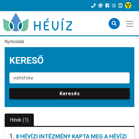
Nyitóoldal
KERESŐ
Keresés
Hírek (1)
1.
8 HÉVÍZI INTÉZMÉNY KAPTA MEG A HÉVÍZI