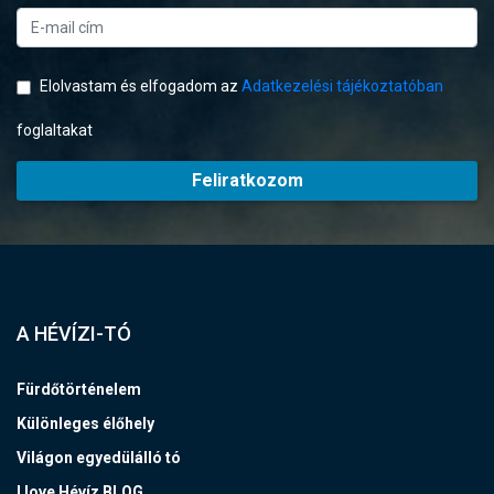
Elolvastam és elfogadom az
Adatkezelési tájékoztatóban
foglaltakat
Feliratkozom
A HÉVÍZI-TÓ
Fürdőtörténelem
Különleges élőhely
Világon egyedülálló tó
I love Hévíz BLOG