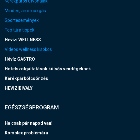
Kerékpáros útvonalak
Minden, ami mozgás
Sportesemények
Top túra tippek
Hévízi WELLNESS
Videós wellness kisokos
Hévíz GASTRO
Hotelszolgáltatások külsős vendégeknek
Kerékpárkölcsönzés
HEVIZIBIVALY
EGÉSZSÉGPROGRAM
Ha csak pár napod van!
Komplex problémára