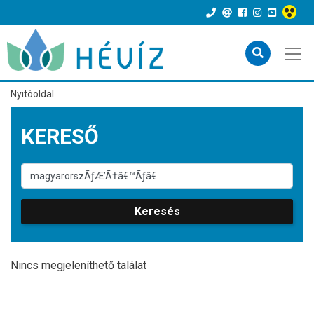
Nyitóoldal
KERESŐ
Keresés
Nincs megjeleníthető találat