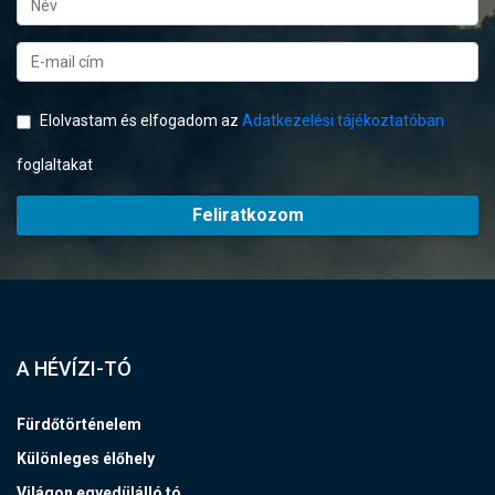
Elolvastam és elfogadom az
Adatkezelési tájékoztatóban
foglaltakat
Feliratkozom
A HÉVÍZI-TÓ
Fürdőtörténelem
Különleges élőhely
Világon egyedülálló tó