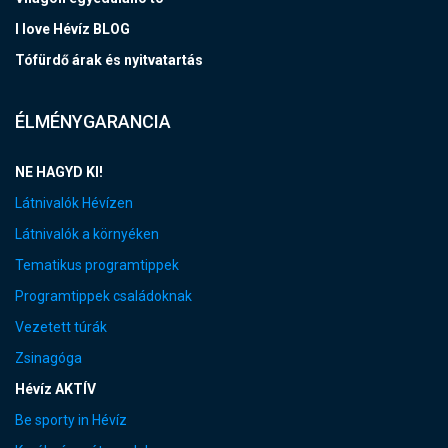
I love Hévíz BLOG
Tófürdő árak és nyitvatartás
ÉLMÉNYGARANCIA
NE HAGYD KI!
Látnivalók Hévízen
Látnivalók a környéken
Tematikus programtippek
Programtippek családoknak
Vezetett túrák
Zsinagóga
Hévíz AKTÍV
Be sporty in Hévíz