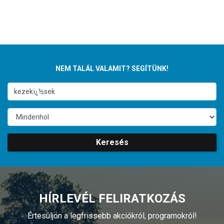
NEM TALÁL VALAMIT? SEGÍTÜNK!
Keresés
HÍRLEVÉL FELIRATKOZÁS
Értesüljön a legfrissebb akciókról, programokról!