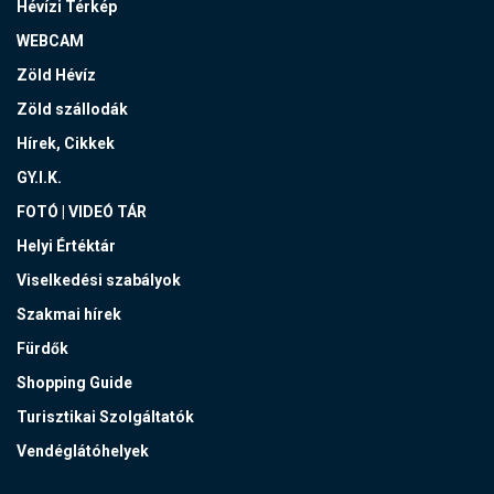
Hévízi Térkép
WEBCAM
Zöld Hévíz
Zöld szállodák
Hírek, Cikkek
GY.I.K.
FOTÓ | VIDEÓ TÁR
Helyi Értéktár
Viselkedési szabályok
Szakmai hírek
Fürdők
Shopping Guide
Turisztikai Szolgáltatók
Vendéglátóhelyek