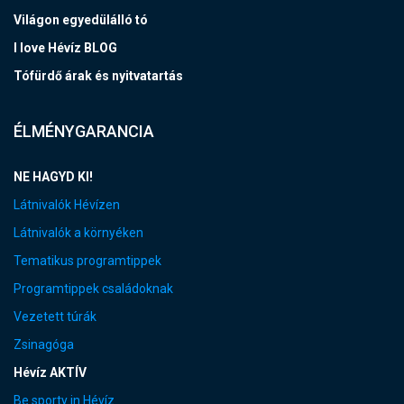
Világon egyedülálló tó
I love Hévíz BLOG
Tófürdő árak és nyitvatartás
ÉLMÉNYGARANCIA
NE HAGYD KI!
Látnivalók Hévízen
Látnivalók a környéken
Tematikus programtippek
Programtippek családoknak
Vezetett túrák
Zsinagóga
Hévíz AKTÍV
Be sporty in Hévíz