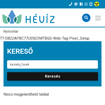
Nyitóoldal
TT-D822APBC77UEN23MTBQG-Web-Tag-Pixel_Setup
KERESŐ
Keresés
Nincs megjeleníthető találat