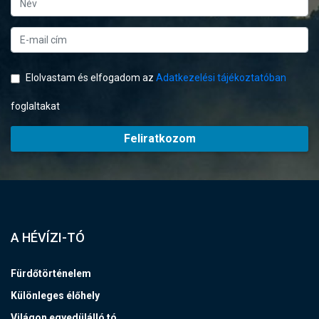
Elolvastam és elfogadom az
Adatkezelési tájékoztatóban
foglaltakat
Feliratkozom
A HÉVÍZI-TÓ
Fürdőtörténelem
Különleges élőhely
Világon egyedülálló tó