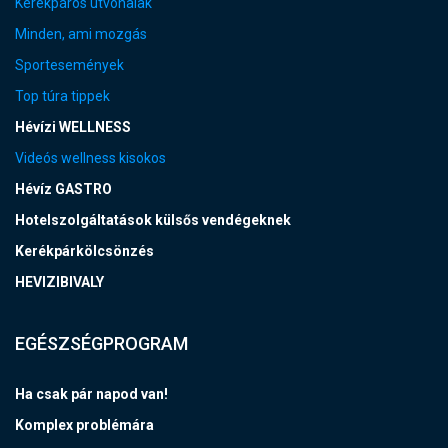
Kerékpáros útvonalak
Minden, ami mozgás
Sportesemények
Top túra tippek
Hévízi WELLNESS
Videós wellness kisokos
Hévíz GASTRO
Hotelszolgáltatások külsős vendégeknek
Kerékpárkölcsönzés
HEVIZIBIVALY
EGÉSZSÉGPROGRAM
Ha csak pár napod van!
Komplex problémára