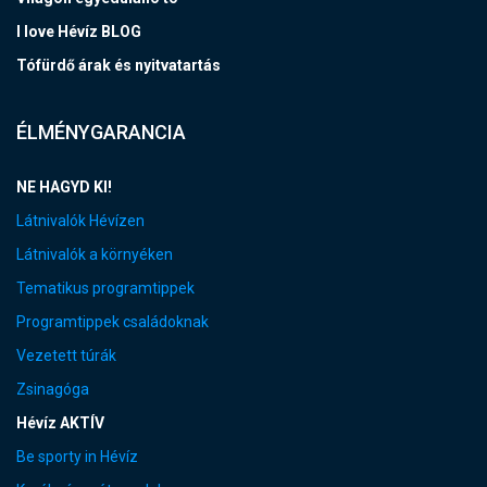
I love Hévíz BLOG
Tófürdő árak és nyitvatartás
ÉLMÉNYGARANCIA
NE HAGYD KI!
Látnivalók Hévízen
Látnivalók a környéken
Tematikus programtippek
Programtippek családoknak
Vezetett túrák
Zsinagóga
Hévíz AKTÍV
Be sporty in Hévíz