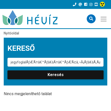
Nyitóoldal
KERESŐ
Keresés
Nincs megjeleníthető találat