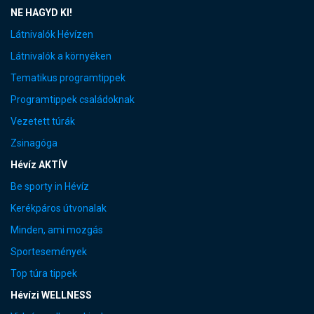
NE HAGYD KI!
Látnivalók Hévízen
Látnivalók a környéken
Tematikus programtippek
Programtippek családoknak
Vezetett túrák
Zsinagóga
Hévíz AKTÍV
Be sporty in Hévíz
Kerékpáros útvonalak
Minden, ami mozgás
Sportesemények
Top túra tippek
Hévízi WELLNESS