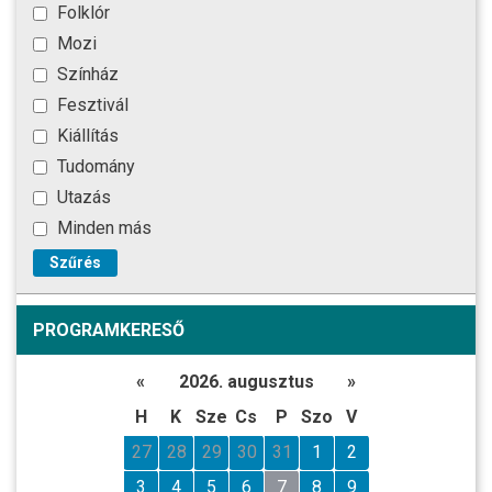
Folklór
Mozi
Színház
Fesztivál
Kiállítás
Tudomány
Utazás
Minden más
Szűrés
PROGRAMKERESŐ
«
2026. augusztus
»
H
K
Sze
Cs
P
Szo
V
27
28
29
30
31
1
2
3
4
5
6
7
8
9