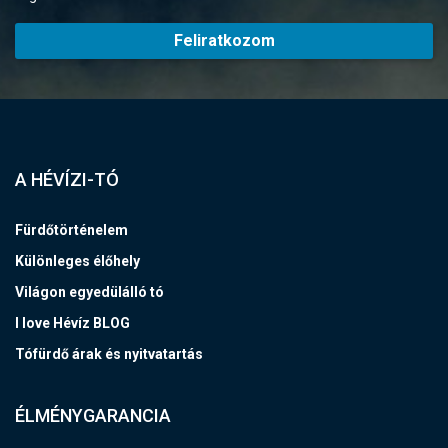
Feliratkozom
A HÉVÍZI-TÓ
Fürdőtörténelem
Különleges élőhely
Világon egyedülálló tó
I love Hévíz BLOG
Tófürdő árak és nyitvatartás
ÉLMÉNYGARANCIA