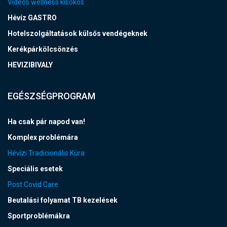
Videós wellness kisokos
Hévíz GASTRO
Hotelszolgáltatások külsős vendégeknek
Kerékpárkölcsönzés
HEVIZIBIVALY
EGÉSZSÉGPROGRAM
Ha csak pár napod van!
Komplex problémára
Hévízi Tradicionális Kúra
Speciális esetek
Post Covid Care
Beutalási folyamat TB kezelések
Sportproblémákra