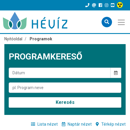
Nyitóoldal
Programok
PROGRAMKERESŐ
Keresés
Lista nézet
Naptár nézet
Térkép nézet