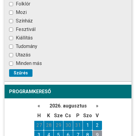
Folklór
Mozi
Színház
Fesztivál
Kiállítás
Tudomány
Utazás
Minden más
Szűrés
PROGRAMKERESŐ
«
2026. augusztus
»
H
K
Sze
Cs
P
Szo
V
27
28
29
30
31
1
2
3
4
5
6
7
8
9