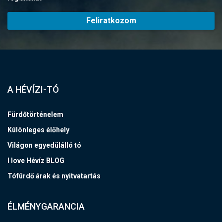
Feliratkozom
A HÉVÍZI-TÓ
Fürdőtörténelem
Különleges élőhely
Világon egyedülálló tó
I love Hévíz BLOG
Tófürdő árak és nyitvatartás
ÉLMÉNYGARANCIA