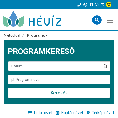
Nyitóoldal
Programok
PROGRAMKERESŐ
Keresés
Lista nézet
Naptár nézet
Térkép nézet