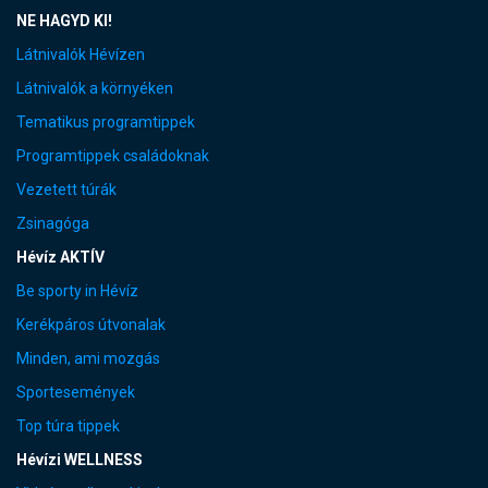
NE HAGYD KI!
Látnivalók Hévízen
Látnivalók a környéken
Tematikus programtippek
Programtippek családoknak
Vezetett túrák
Zsinagóga
Hévíz AKTÍV
Be sporty in Hévíz
Kerékpáros útvonalak
Minden, ami mozgás
Sportesemények
Top túra tippek
Hévízi WELLNESS