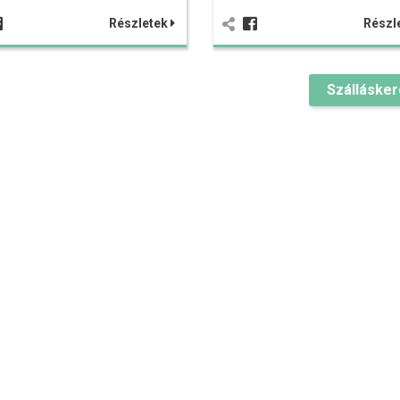
Részletek
Részl
Szálláske