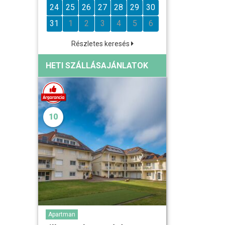
24
25
26
27
28
29
30
31
1
2
3
4
5
6
Részletes keresés
HETI SZÁLLÁSAJÁNLATOK
10
Apartman