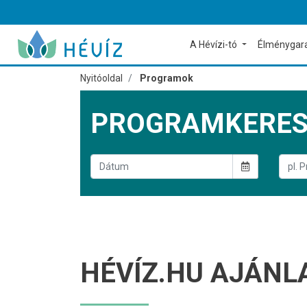
A Hévízi-tó
Élménygar
Nyitóoldal
Programok
PROGRAMKERE
HÉVÍZ.HU AJÁNL