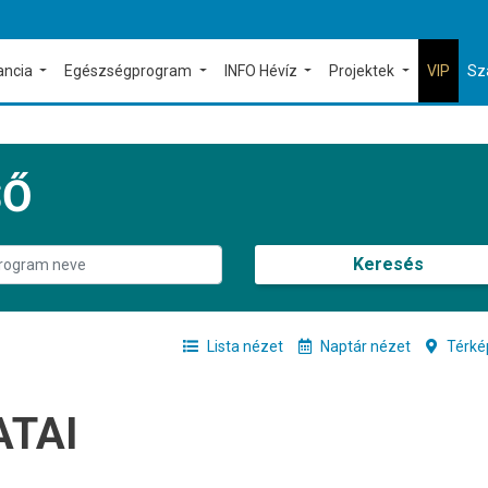
ancia
Egészségprogram
INFO Hévíz
Projektek
VIP
Sz
SŐ
Keresés
Lista nézet
Naptár nézet
Térké
ATAI