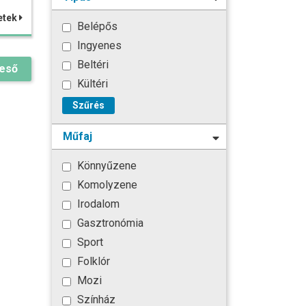
etek
Belépős
Ingyenes
Beltéri
reső
Kültéri
Szűrés
Műfaj
Könnyűzene
Komolyzene
Irodalom
Gasztronómia
Sport
Folklór
Mozi
Színház