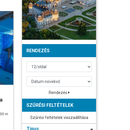
RENDEZÉS
Rendezés
a
SZŰRÉSI FELTÉTELEK
 500 m
Szűrési feltételek visszaállítása
Tipus