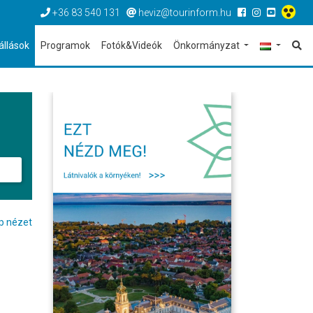
+36 83 540 131
heviz@tourinform.hu
állások
Programok
Fotók&Videók
Önkormányzat
p nézet