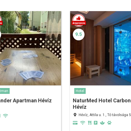
9.5
rtman
Hotel
ander Apartman Hévíz
NaturMed Hotel Carbon
Hévíz
Hévíz, Attila u. 1., Tó távolsága