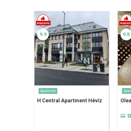
9.9
9.8
Apartman
Apa
H Central Apartment Hévíz
Ole