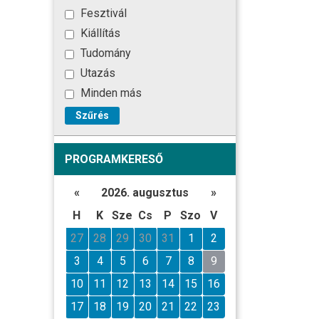
Fesztivál
Kiállítás
Tudomány
Utazás
Minden más
Szűrés
PROGRAMKERESŐ
«
2026. augusztus
»
H
K
Sze
Cs
P
Szo
V
27
28
29
30
31
1
2
3
4
5
6
7
8
9
10
11
12
13
14
15
16
17
18
19
20
21
22
23