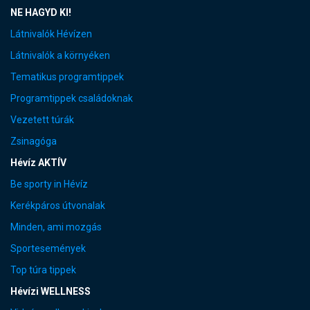
NE HAGYD KI!
Látnivalók Hévízen
Látnivalók a környéken
Tematikus programtippek
Programtippek családoknak
Vezetett túrák
Zsinagóga
Hévíz AKTÍV
Be sporty in Hévíz
Kerékpáros útvonalak
Minden, ami mozgás
Sportesemények
Top túra tippek
Hévízi WELLNESS