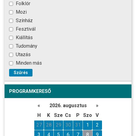
Folklór
Mozi
Színház
Fesztivál
Kiállítás
Tudomány
Utazás
Minden más
Szűrés
PROGRAMKERESŐ
«
2026. augusztus
»
H
K
Sze
Cs
P
Szo
V
27
28
29
30
31
1
2
3
4
5
6
7
8
9