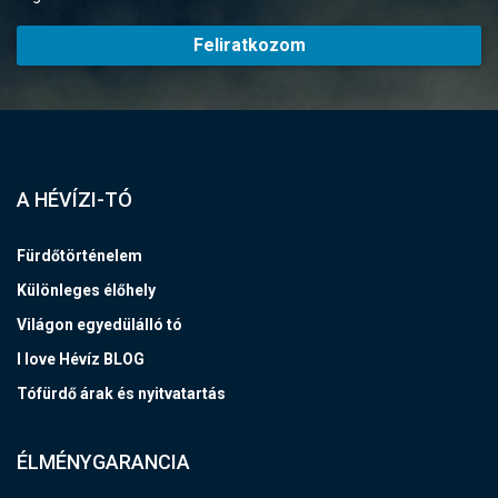
Feliratkozom
A HÉVÍZI-TÓ
Fürdőtörténelem
Különleges élőhely
Világon egyedülálló tó
I love Hévíz BLOG
Tófürdő árak és nyitvatartás
ÉLMÉNYGARANCIA