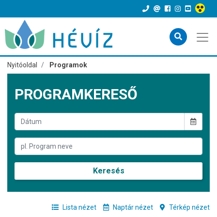
Nyitóoldal
Programok
PROGRAMKERESŐ
Keresés
Lista nézet
Naptár nézet
Térkép nézet