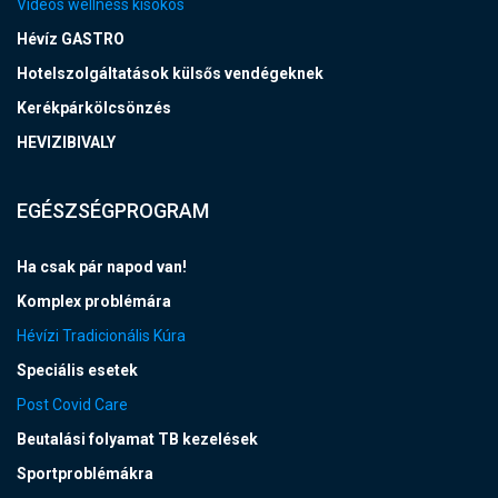
Videós wellness kisokos
Hévíz GASTRO
Hotelszolgáltatások külsős vendégeknek
Kerékpárkölcsönzés
HEVIZIBIVALY
EGÉSZSÉGPROGRAM
Ha csak pár napod van!
Komplex problémára
Hévízi Tradicionális Kúra
Speciális esetek
Post Covid Care
Beutalási folyamat TB kezelések
Sportproblémákra