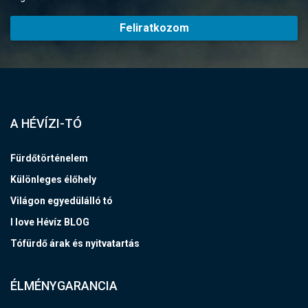
Feliratkozom
A HÉVÍZI-TÓ
Fürdőtörténelem
Különleges élőhely
Világon egyedülálló tó
I love Hévíz BLOG
Tófürdő árak és nyitvatartás
ÉLMÉNYGARANCIA