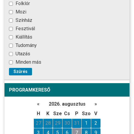
Folklór
Mozi
Színház
Fesztivál
Kiállítás
Tudomány
Utazás
Minden más
Szűrés
PROGRAMKERESŐ
«
2026. augusztus
»
H
K
Sze
Cs
P
Szo
V
27
28
29
30
31
1
2
3
4
5
6
7
8
9