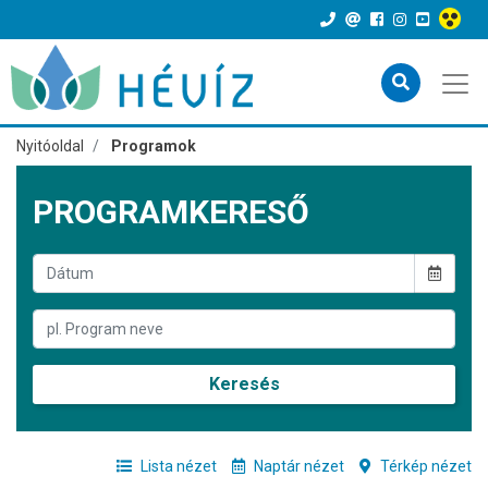
Nyitóoldal
Programok
PROGRAMKERESŐ
Keresés
Lista nézet
Naptár nézet
Térkép nézet