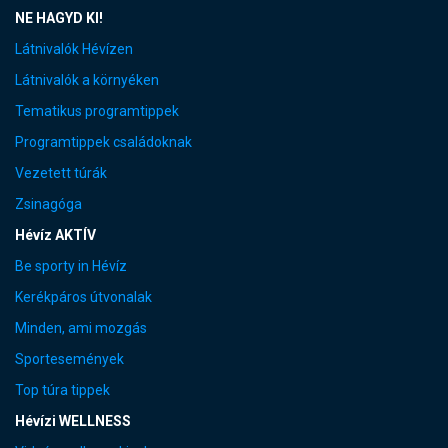
NE HAGYD KI!
Látnivalók Hévízen
Látnivalók a környéken
Tematikus programtippek
Programtippek családoknak
Vezetett túrák
Zsinagóga
Hévíz AKTÍV
Be sporty in Hévíz
Kerékpáros útvonalak
Minden, ami mozgás
Sportesemények
Top túra tippek
Hévízi WELLNESS