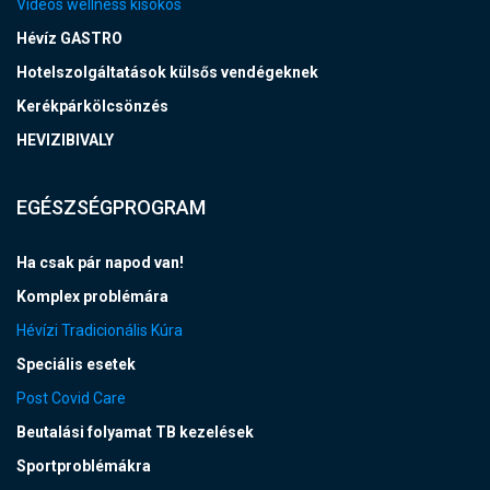
Videós wellness kisokos
Hévíz GASTRO
Hotelszolgáltatások külsős vendégeknek
Kerékpárkölcsönzés
HEVIZIBIVALY
EGÉSZSÉGPROGRAM
Ha csak pár napod van!
Komplex problémára
Hévízi Tradicionális Kúra
Speciális esetek
Post Covid Care
Beutalási folyamat TB kezelések
Sportproblémákra