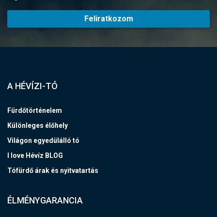
Feliratkozom
A HÉVÍZI-TÓ
Fürdőtörténelem
Különleges élőhely
Világon egyedülálló tó
I love Hévíz BLOG
Tófürdő árak és nyitvatartás
ÉLMÉNYGARANCIA