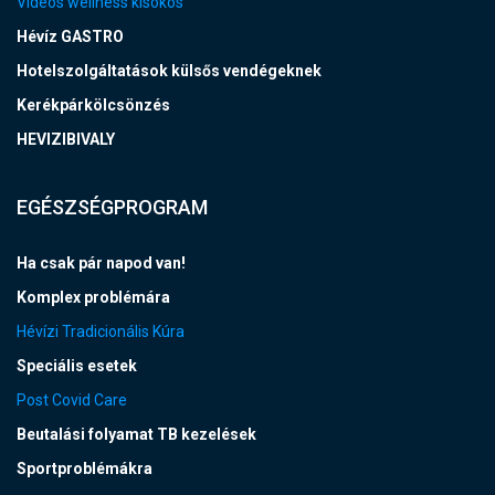
Videós wellness kisokos
Hévíz GASTRO
Hotelszolgáltatások külsős vendégeknek
Kerékpárkölcsönzés
HEVIZIBIVALY
EGÉSZSÉGPROGRAM
Ha csak pár napod van!
Komplex problémára
Hévízi Tradicionális Kúra
Speciális esetek
Post Covid Care
Beutalási folyamat TB kezelések
Sportproblémákra