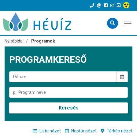
Nyitóoldal
Programok
PROGRAMKERESŐ
Keresés
Lista nézet
Naptár nézet
Térkép nézet