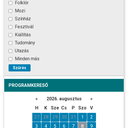
Folklór
Mozi
Színház
Fesztivál
Kiállítás
Tudomány
Utazás
Minden más
Szűrés
PROGRAMKERESŐ
«
2026. augusztus
»
H
K
Sze
Cs
P
Szo
V
27
28
29
30
31
1
2
3
4
5
6
7
8
9