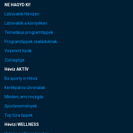
NE HAGYD KI!
Látnivalók Hévízen
Látnivalók a környéken
Tematikus programtippek
Programtippek családoknak
Vezetett túrák
Zsinagóga
Hévíz AKTÍV
Be sporty in Hévíz
Kerékpáros útvonalak
Minden, ami mozgás
Sportesemények
Top túra tippek
Hévízi WELLNESS