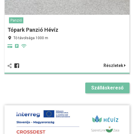
Panzió
Tópark Panzió Hévíz
Tó távolsága 1000 m
Részletek
Szálláskereső