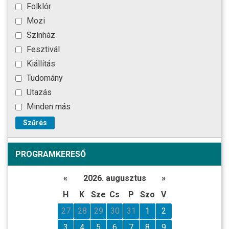
Folklór
Mozi
Színház
Fesztivál
Kiállítás
Tudomány
Utazás
Minden más
Szűrés
PROGRAMKERESŐ
«
2026. augusztus
»
H
K
Sze
Cs
P
Szo
V
27
28
29
30
31
1
2
3
4
5
6
7
8
9