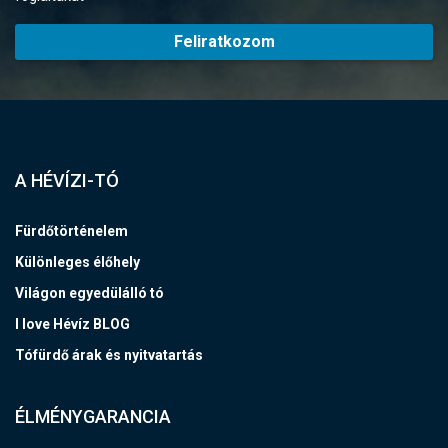
Feliratkozom
A HÉVÍZI-TÓ
Fürdőtörténelem
Különleges élőhely
Világon egyedülálló tó
I love Hévíz BLOG
Tófürdő árak és nyitvatartás
ÉLMÉNYGARANCIA