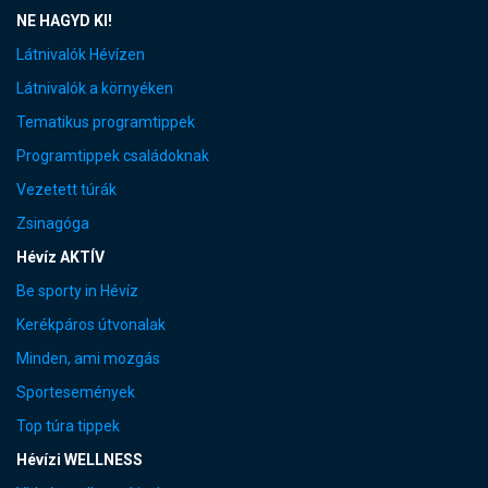
NE HAGYD KI!
Látnivalók Hévízen
Látnivalók a környéken
Tematikus programtippek
Programtippek családoknak
Vezetett túrák
Zsinagóga
Hévíz AKTÍV
Be sporty in Hévíz
Kerékpáros útvonalak
Minden, ami mozgás
Sportesemények
Top túra tippek
Hévízi WELLNESS