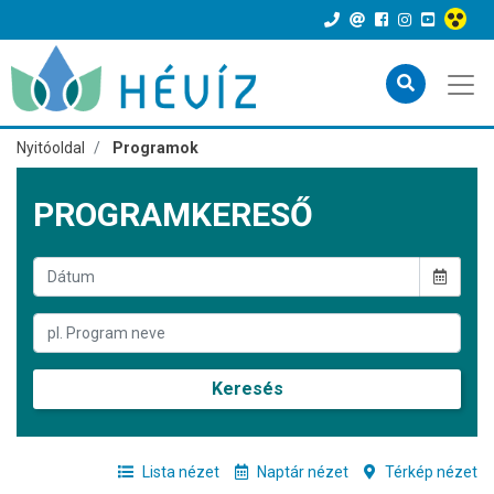
Nyitóoldal
Programok
PROGRAMKERESŐ
Keresés
Lista nézet
Naptár nézet
Térkép nézet