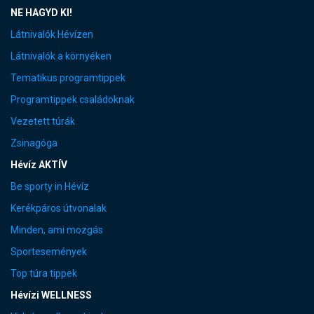
NE HAGYD KI!
Látnivalók Hévízen
Látnivalók a környéken
Tematikus programtippek
Programtippek családoknak
Vezetett túrák
Zsinagóga
Hévíz AKTÍV
Be sporty in Hévíz
Kerékpáros útvonalak
Minden, ami mozgás
Sportesemények
Top túra tippek
Hévízi WELLNESS