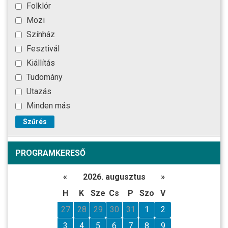
Folklór
Mozi
Színház
Fesztivál
Kiállítás
Tudomány
Utazás
Minden más
Szűrés
PROGRAMKERESŐ
«
2026. augusztus
»
H
K
Sze
Cs
P
Szo
V
27
28
29
30
31
1
2
3
4
5
6
7
8
9