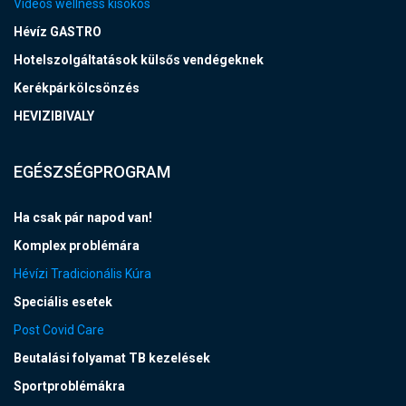
Videós wellness kisokos
Hévíz GASTRO
Hotelszolgáltatások külsős vendégeknek
Kerékpárkölcsönzés
HEVIZIBIVALY
EGÉSZSÉGPROGRAM
Ha csak pár napod van!
Komplex problémára
Hévízi Tradicionális Kúra
Speciális esetek
Post Covid Care
Beutalási folyamat TB kezelések
Sportproblémákra