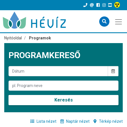
Nyitóoldal
Programok
PROGRAMKERESŐ
Keresés
Lista nézet
Naptár nézet
Térkép nézet