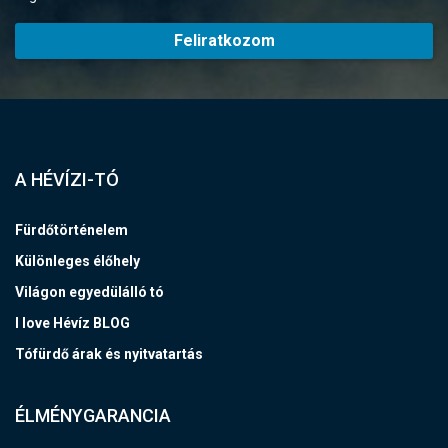
Feliratkozom
A HÉVÍZI-TÓ
Fürdőtörténelem
Különleges élőhely
Világon egyedülálló tó
I love Hévíz BLOG
Tófürdő árak és nyitvatartás
ÉLMÉNYGARANCIA