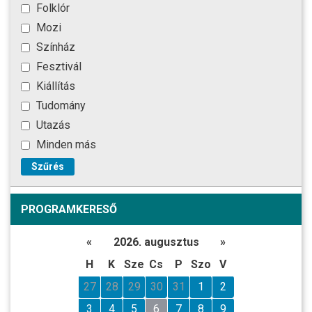
Folklór
Mozi
Színház
Fesztivál
Kiállítás
Tudomány
Utazás
Minden más
Szűrés
PROGRAMKERESŐ
«
2026. augusztus
»
H
K
Sze
Cs
P
Szo
V
27
28
29
30
31
1
2
3
4
5
6
7
8
9