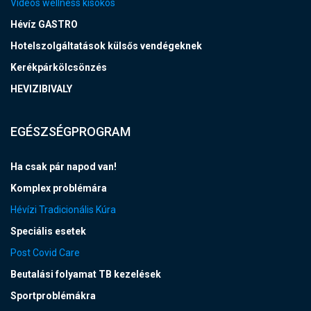
Videós wellness kisokos
Hévíz GASTRO
Hotelszolgáltatások külsős vendégeknek
Kerékpárkölcsönzés
HEVIZIBIVALY
EGÉSZSÉGPROGRAM
Ha csak pár napod van!
Komplex problémára
Hévízi Tradicionális Kúra
Speciális esetek
Post Covid Care
Beutalási folyamat TB kezelések
Sportproblémákra