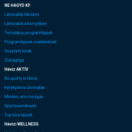
NE HAGYD KI!
Látnivalók Hévízen
Látnivalók a környéken
Tematikus programtippek
Programtippek családoknak
Vezetett túrák
Zsinagóga
Hévíz AKTÍV
Be sporty in Hévíz
Kerékpáros útvonalak
Minden, ami mozgás
Sportesemények
Top túra tippek
Hévízi WELLNESS