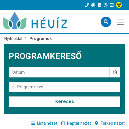
Nyitóoldal
Programok
PROGRAMKERESŐ
Keresés
Lista nézet
Naptár nézet
Térkép nézet