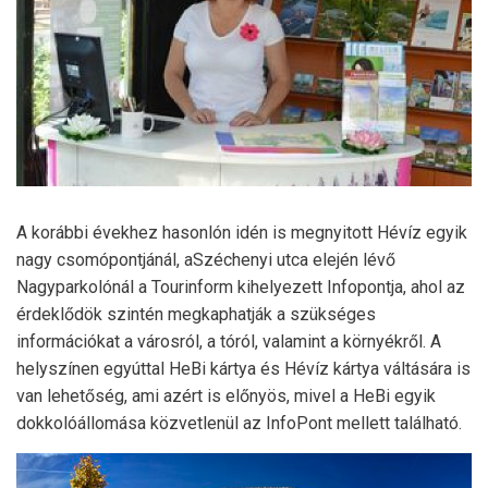
A korábbi évekhez hasonlón idén is megnyitott Hévíz egyik
nagy csomópontjánál, aSzéchenyi utca elején lévő
Nagyparkolónál a Tourinform kihelyezett Infopontja, ahol az
érdeklődök szintén megkaphatják a szükséges
információkat a városról, a tóról, valamint a környékről. A
helyszínen egyúttal HeBi kártya és Hévíz kártya váltására is
van lehetőség, ami azért is előnyös, mivel a HeBi egyik
dokkolóállomása közvetlenül az InfoPont mellett található.