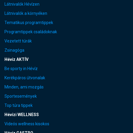
Látnivalók Hévízen
Látnivalók a környéken
Tematikus programtippek
Programtippek családoknak
Vezetett túrák
Zsinagóga
Hévíz AKTÍV
Be sporty in Hévíz
Kerékpáros útvonalak
Minden, ami mozgás
Sportesemények
Top túra tippek
Hévízi WELLNESS
Videós wellness kisokos
Hévíz GASTRO