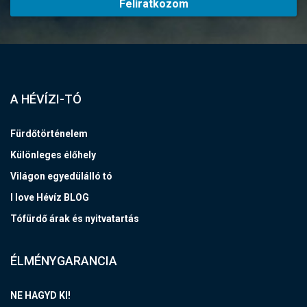
Feliratkozom
A HÉVÍZI-TÓ
Fürdőtörténelem
Különleges élőhely
Világon egyedülálló tó
I love Hévíz BLOG
Tófürdő árak és nyitvatartás
ÉLMÉNYGARANCIA
NE HAGYD KI!