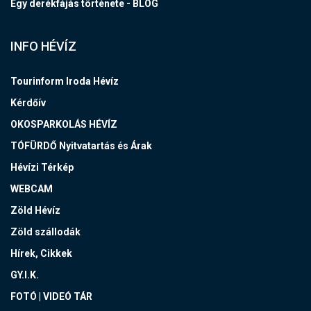
Egy derékfájás története - BLOG
INFO HÉVÍZ
Tourinform Iroda Hévíz
Kérdőív
OKOSPARKOLÁS HÉVÍZ
TÓFÜRDŐ Nyitvatartás és Árak
Hévízi Térkép
WEBCAM
Zöld Hévíz
Zöld szállodák
Hírek, Cikkek
GY.I.K.
FOTÓ | VIDEÓ TÁR