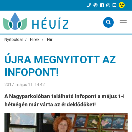
Nyitóoldal
Hírek
Hír
ÚJRA MEGNYITOTT AZ
INFOPONT!
2017. május 11. 14:42
A Nagyparkolóban található Infopont a május 1-i
hétvégén már várta az érdeklődőket!