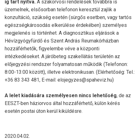
ig tart nyitva.
A szakorvosi rendelések továbbra is
üzemelnek, elsősorban telefonon keresztül zajlik a
konzultáció, szükség esetén (sürgős esetben, vagy tartós
egészségkárosodás elkerülése érdekében) személyes
megjelenés is történhet. A diagnosztikus eljárások a
Hévízgyógyfürdő és Szent András Reumakórházban
hozzáférhetők, figyelembe véve a központi
intézkedéseket. A járóbeteg szakellátás területén az
előjegyzési rendszer folyamatosan működik (Telefonon:
8:00-13:00 között), illetve elektronikusan. (Elérhetőség: Tel.:
+36 83 343 481, E-mail: elojegyzes@spaheviz.hu)
A lelet kiadására személyesen nincs lehetőség
, de az
EESZT-ben háziorvos által hozzáférhető, külön kérés
esetén postai úton kerül kiküldésre.
2020.04.02.