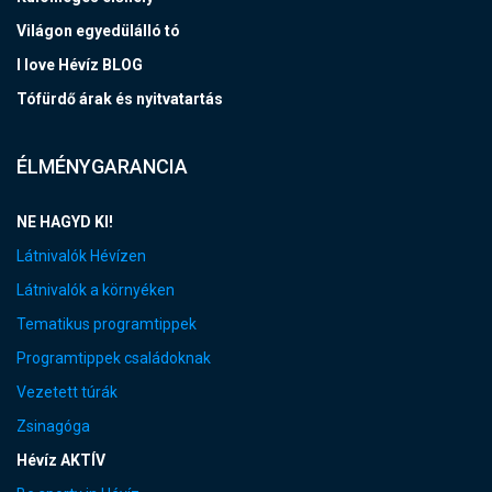
Világon egyedülálló tó
I love Hévíz BLOG
Tófürdő árak és nyitvatartás
ÉLMÉNYGARANCIA
NE HAGYD KI!
Látnivalók Hévízen
Látnivalók a környéken
Tematikus programtippek
Programtippek családoknak
Vezetett túrák
Zsinagóga
Hévíz AKTÍV