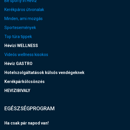
Be sporty in Hévíz
Kerékpáros útvonalak
Minden, ami mozgás
Sportesemények
Top túra tippek
Hévízi WELLNESS
Videós wellness kisokos
Hévíz GASTRO
Hotelszolgáltatások külsős vendégeknek
Kerékpárkölcsönzés
HEVIZIBIVALY
EGÉSZSÉGPROGRAM
Ha csak pár napod van!