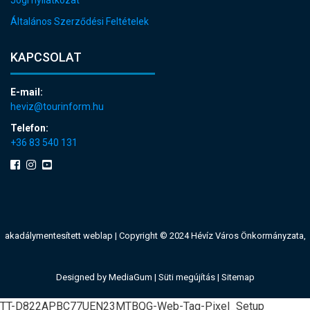
Általános Szerződési Feltételek
KAPCSOLAT
E-mail:
heviz@tourinform.hu
Telefon:
+36 83 540 131
akadálymentesített weblap
| Copyright © 2024 Hévíz Város Önkormányzata,
Designed by
MediaGum
|
Süti megújítás
|
Sitemap
TT-D822APBC77UEN23MTBQG-Web-Tag-Pixel_Setup