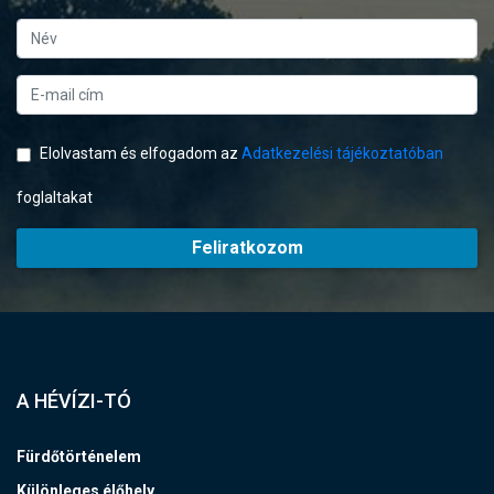
Elolvastam és elfogadom az
Adatkezelési tájékoztatóban
foglaltakat
Feliratkozom
A HÉVÍZI-TÓ
Fürdőtörténelem
Különleges élőhely