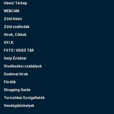
Hévízi Térkép
WEBCAM
Zöld Hévíz
Zöld szállodák
Hírek, Cikkek
GY.I.K.
FOTÓ | VIDEÓ TÁR
Helyi Értéktár
Viselkedési szabályok
Szakmai hírek
Fürdők
Shopping Guide
Turisztikai Szolgáltatók
Vendéglátóhelyek