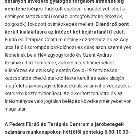
sétányon átvezető gyalogos forgalom átmenetileg
nem lehetséges
. Indokolt esetben, engedéllyel lehet a
sétányon tartózkodni (kórházi betegfelvételre érkezők,
dolgozók) fokozott óvintézkedés mellett.
Ellenőrző pont
került kialakításra az Intézet két bejáratánál
(Fedett
Fürdő és Terápiás Centrum sétány kezdetéhez és az Ady
utca felőli sorompós parkolóhoz) és csak azon személyek
léphetnek be a Hévízgyógyfürdő és Szent András
Reumakórház területére, akiknél a testhőmérséklet
ellenőrzés és szükség esetén Covid-19 fertőzéssel
kapcsolatos checklista kitöltésre került és ezek alapján
megfelel a járványügyi előírásoknak, valamint elvégezték a
kötelező kézfertőtlenítést. Az elkerített területre és az
Intézménybe való jogtalan belépés következményeket von
maga után.
A Fedett Fürdő és Terápiás Centrum a járóbetegek
számára munkanapokon hétfőtől péntekig 6:30-10:30-