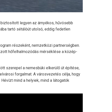
 biztosított legyen az árnyékos, hűvösebb
ába tartó sétálóút utolsó, eddig fedetlen
program részeként, nemzetközi partnerségben.
kozott hőfelhalmozódás mérséklése a közép-
ött szerepel a nemesbüki elkerülő út építése,
lvárosi forgalmat. A városvezetés célja, hogy
Hévízt mind a helyiek, mind a látogatók