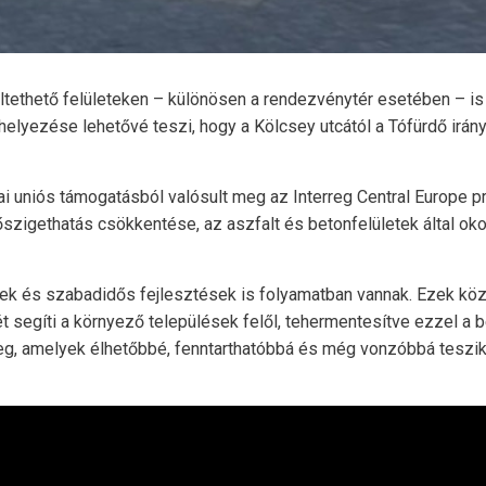
ltethető felületeken – különösen a rendezvénytér esetében – is
helyezése lehetővé teszi, hogy a Kölcsey utcától a Tófürdő irány
ai uniós támogatásból valósult meg az Interreg Central Europe 
szigethatás csökkentése, az aszfalt és betonfelületek által o
sek és szabadidős fejlesztések is folyamatban vannak. Ezek köz
egíti a környező települések felől, tehermentesítve ezzel a be
eg, amelyek élhetőbbé, fenntarthatóbbá és még vonzóbbá teszik 