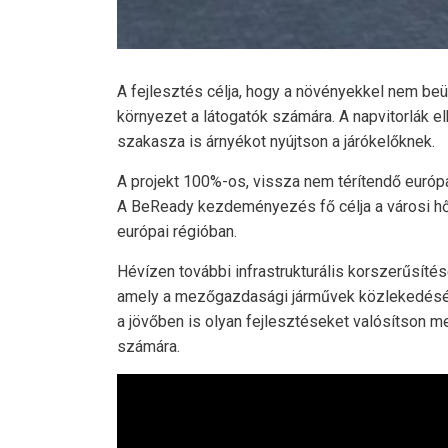
A fejlesztés célja, hogy a növényekkel nem beü
környezet a látogatók számára. A napvitorlák el
szakasza is árnyékot nyújtson a járókelőknek.
A projekt 100%-os, vissza nem térítendő európ
A BeReady kezdeményezés fő célja a városi hő
európai régióban.
Hévízen további infrastrukturális korszerűsíté
amely a mezőgazdasági járművek közlekedését s
a jövőben is olyan fejlesztéseket valósítson m
számára.