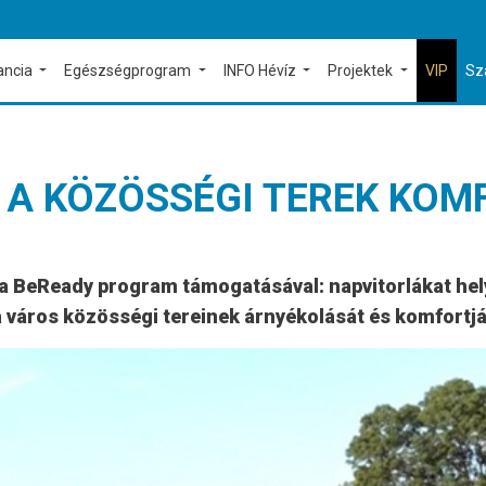
ancia
Egészségprogram
INFO Hévíz
Projektek
VIP
Sz
 A KÖZÖSSÉGI TEREK KOM
a BeReady program támogatásával: napvitorlákat hely
a város közösségi tereinek árnyékolását és komfortjá