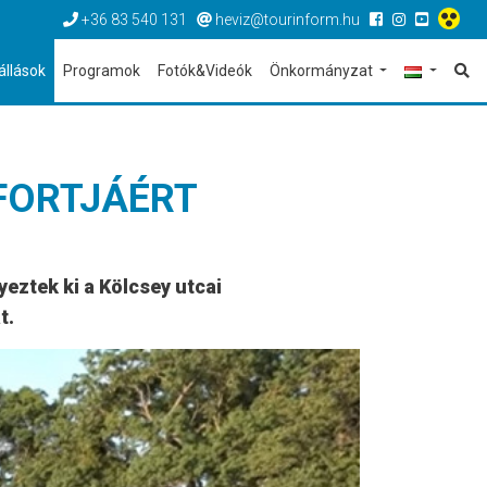
+36 83 540 131
heviz@tourinform.hu
állások
Programok
Fotók&Videók
Önkormányzat
FORTJÁÉRT
eztek ki a Kölcsey utcai
t.