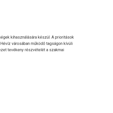
ségek kihasználására készül. A prioritások
 Hévíz városában működő tagságon kívüli
ezet tevékeny részvételét a szakmai