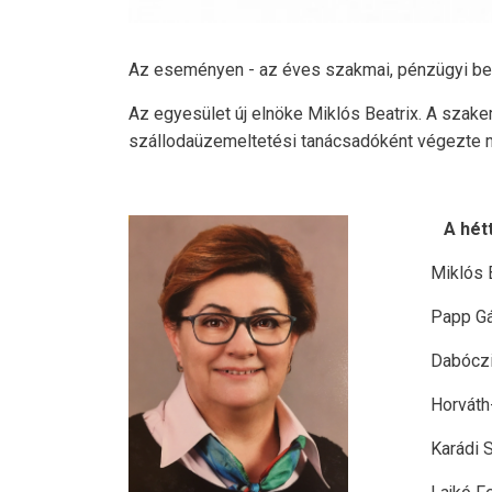
Az eseményen - az éves szakmai, pénzügyi beszá
Az egyesület új elnöke Miklós Beatrix. A szak
szállodaüzemeltetési tanácsadóként végezte mi
A héttagú 
Miklós Beat
Papp Gábor, a
Dabóczi Lász
Horváth-Czene
Karádi Szabol