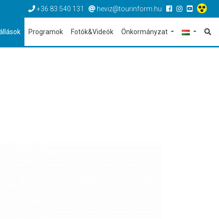
+36 83 540 131
heviz@tourinform.hu
állások
Programok
Fotók&Videók
Önkormányzat