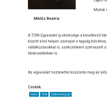
Lajkó Ferenc
Molnár Ágnes
Miklós Beatrix
A TDM Egyesület új elnöksége a következő három
között első helyen szerepel a tagság bővítés
vállalkozásokkal is, szekciónként szervezett 
tanácsadásban is.
Az egyesület tisztelettel köszönte meg az elő
Címkék:
Hévíz
TDM
Önkormányzat