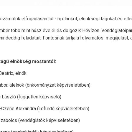
molók elfogadásán túl - új elnököt, elnökségi tagokat és ellen
ember több mint húsz éve él és dolgozik Hévízen. Vendéglátóipa
ndeddig feladatait. Fontosnak tartja a folyamatos megújulást, 
elnökség mostantól:
rix, elnök
lelnök (önkormányzat képviseletében)
ló (független képviselő)
 Alexandra (Tófürdő képviseletében)
cs (vendéglátók képviseletében)