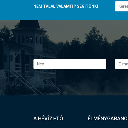
NEM TALÁL VALAMIT? SEGÍTÜNK!
A HÉVÍZI-TÓ
ÉLMÉNYGARANC