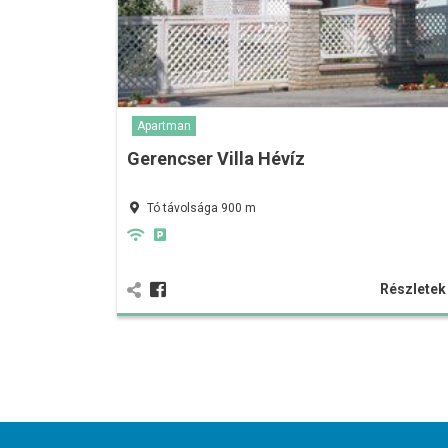
Apartman
Gerencser Villa Hévíz
Tó távolsága 900 m
Részlete