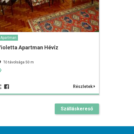
Apartman
ioletta Apartman Hévíz
Tó távolsága 50 m
Részletek
Szálláskereső