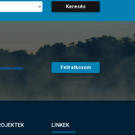
Keresés
Feliratkozom
Adatkezelési
ROJEKTEK
LINKEK