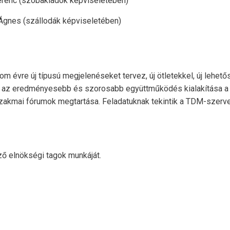
 (szobakiadók képviseletében)
 (szállodák képviseletében)
 évre új típusú megjelenéseket tervez, új ötletekkel, új lehető
e, az eredményesebb és szorosabb együttműködés kialakítása a
szakmai fórumok megtartása. Feladatuknak tekintik a TDM-szerv
ző elnökségi tagok munkáját.