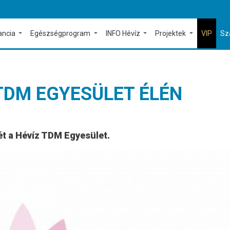
ancia
Egészségprogram
INFO Hévíz
Projektek
VIP
Sz
 TDM EGYESÜLET ÉLÉN
ét a Hévíz TDM Egyesület.