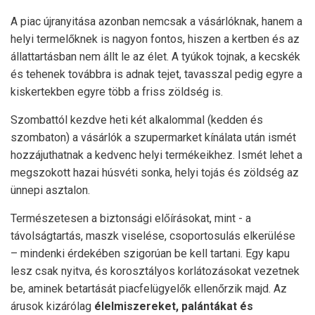
A piac újranyitása azonban nemcsak a vásárlóknak, hanem a
helyi termelőknek is nagyon fontos, hiszen a kertben és az
állattartásban nem állt le az élet. A tyúkok tojnak, a kecskék
és tehenek továbbra is adnak tejet, tavasszal pedig egyre a
kiskertekben egyre több a friss zöldség is.
Szombattól kezdve heti két alkalommal (kedden és
szombaton) a vásárlók a szupermarket kínálata után ismét
hozzájuthatnak a kedvenc helyi termékeikhez. Ismét lehet a
megszokott hazai húsvéti sonka, helyi tojás és zöldség az
ünnepi asztalon.
Természetesen a biztonsági előírásokat, mint - a
távolságtartás, maszk viselése, csoportosulás elkerülése
– mindenki érdekében szigorúan be kell tartani. Egy kapu
lesz csak nyitva, és korosztályos korlátozásokat vezetnek
be, aminek betartását piacfelügyelők ellenőrzik majd. Az
árusok kizárólag
élelmiszereket, palántákat és