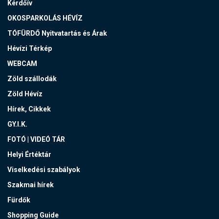
Kérdőív
OKOSPARKOLÁS HÉVÍZ
TÓFÜRDŐ Nyitvatartás és Árak
Hévízi Térkép
WEBCAM
Zöld szállodák
Zöld Hévíz
Hírek, Cikkek
GY.I.K.
FOTÓ | VIDEÓ TÁR
Helyi Értéktár
Viselkedési szabályok
Szakmai hírek
Fürdők
Shopping Guide