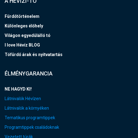
A HÉVÍZI-TÓ
Fürdőtörténelem
Különleges élőhely
Világon egyedülálló tó
I love Hévíz BLOG
Tófürdő árak és nyitvatartás
ÉLMÉNYGARANCIA
NE HAGYD KI!
Látnivalók Hévízen
Látnivalók a környéken
Tematikus programtippek
Programtippek családoknak
Vezetett túrák