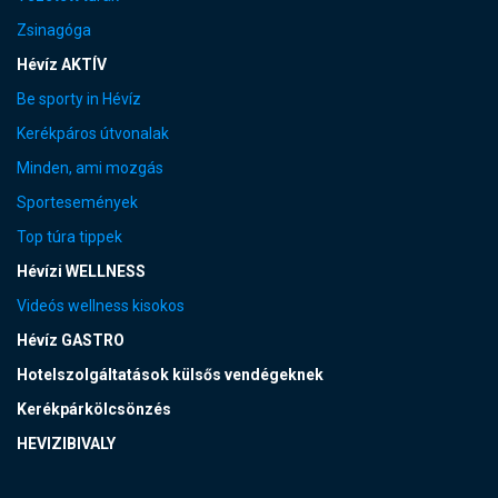
Zsinagóga
Hévíz AKTÍV
Be sporty in Hévíz
Kerékpáros útvonalak
Minden, ami mozgás
Sportesemények
Top túra tippek
Hévízi WELLNESS
Videós wellness kisokos
Hévíz GASTRO
Hotelszolgáltatások külsős vendégeknek
Kerékpárkölcsönzés
HEVIZIBIVALY