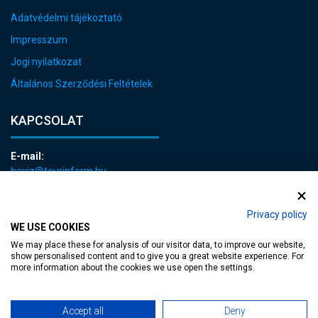
Adatvédelmi tájékoztató
Impresszum
Jogi nyilatkozat
Általános Szerződési Feltételek
KAPCSOLAT
E-mail:
heviz@tourinform.hu
Telefon:
+36 83 540 131
Privacy policy
WE USE COOKIES
We may place these for analysis of our visitor data, to improve our website,
show personalised content and to give you a great website experience. For
more information about the cookies we use open the settings.
akadálymentesített weblap
| Copyright © 2024 Hévíz Város Önkormányzata,
Accept all
Deny