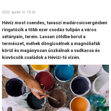
2020. április 16. 18:26
Hévíz most csendes, tavaszi madárcsicsergésben
ringatózik a több ezer csodás tulipán a város
sétányain, terein. Lassan zöldbe borul a
természet, méhek döngicsélnek a magnóliafák
körül és magányosan úszkálnak a vadkacsa és
kisvöcsök családok a Hévízi-tó vízén.