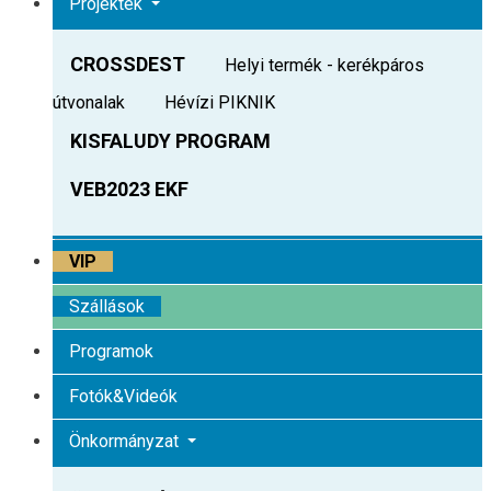
Projektek
CROSSDEST
Helyi termék - kerékpáros
útvonalak
Hévízi PIKNIK
KISFALUDY PROGRAM
VEB2023 EKF
VIP
Szállások
Programok
Fotók&Videók
Önkormányzat