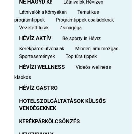
NE HAGYD KI!
Látnivalók Hévízen
Látnivalók a környéken
Tematikus
programtippek
Programtippek családoknak
Vezetett túrák
Zsinagóga
HÉVÍZ AKTÍV
Be sporty in Hévíz
Kerékpáros útvonalak
Minden, ami mozgás
Sportesemények
Top túra tippek
HÉVÍZI WELLNESS
Videós wellness
kisokos
HÉVÍZ GASTRO
HOTELSZOLGÁLTATÁSOK KÜLSŐS
VENDÉGEKNEK
KERÉKPÁRKÖLCSÖNZÉS