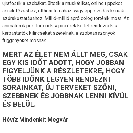
újrafestik a szobákat, ültetik a muskátlikat, online tippeket
adnak főzéshez, otthoni tornához, vagy épp óvodás korúak
szórakoztatásához. Millió-millió apró dolog történik most. Az
animátorok port törölnek, a pincérek kertet rendeznek, a
karbantartók kilincseket szerelnek, a szobaasszonyok
függönyöket mosnak.
MERT AZ ÉLET NEM ÁLLT MEG, CSAK
EGY KIS IDŐT ADOTT, HOGY JOBBAN
FIGYELJÜNK A RÉSZLETEKRE, HOGY
TÖBB IDŐNK LEGYEN RENDEZNI
SORAINKAT, ÚJ TERVEKET SZŐNI,
SZEBBNEK ÉS JOBBNAK LENNI KÍVÜL
ÉS BELÜL.
Hévíz Mindenkit Megvár!