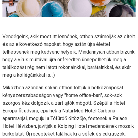
Vendégeink, akik most itt lennének, otthon számolják az eltelt
és az elkövetkező napokat, hogy aztán újra élettel
telhessenek meg kedvenc helyeik. Mindannyian abban bízunk,
hogy a vírus múltával újra önfeledten ünnepelhetjük meg a
találkozást rég nem látott rokonainkkal, barátainkkal, és akár
még a kollégáinkkal is. :)
Miközben azonban sokan otthon töltjük a hétköznapokat
kényszerszabadságon vagy "home office-ban", sok-sok
szorgos kéz dolgozik a zárt ajtók mögött. Szépül a Hotel
Európa fit udvara, épülnek a NaturMed Hotel Carbona
apartmanjai, megújul a Tófürdő öltözője, festenek a Palace
Hotel Hévízben, javítják a Kolping Hotel medencéinek mozaik
burkolatát. Új recepteket találnak ki a séfek és cukrászok,