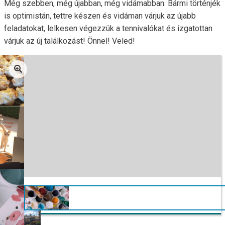
Még szebben, még újabban, még vidámabban. Bármi történjék
is optimistán, tettre készen és vidáman várjuk az újabb
feladatokat, lelkesen végezzük a tennivalókat és izgatottan
várjuk az új találkozást! Önnel! Veled!