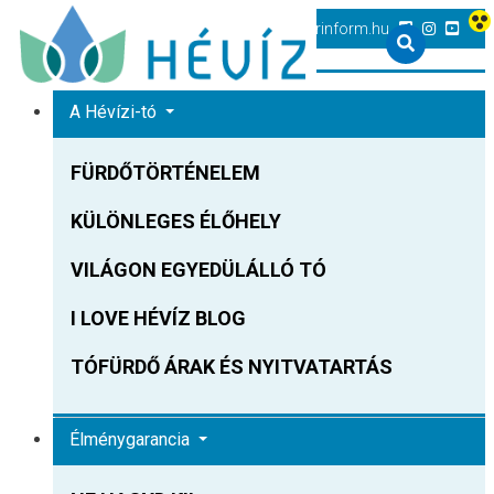
+36 83 540 131
heviz@tourinform.hu
A Hévízi-tó
FÜRDŐTÖRTÉNELEM
KÜLÖNLEGES ÉLŐHELY
VILÁGON EGYEDÜLÁLLÓ TÓ
I LOVE HÉVÍZ BLOG
TÓFÜRDŐ ÁRAK ÉS NYITVATARTÁS
Élménygarancia