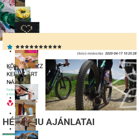
Címkék:
Hévíz
Hévíz
Utolsó módosítás:
2020-04-17 10:25:28
HÉVÍZ.HU AJÁNLATAI