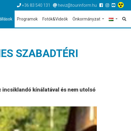
+36 83 540 131
heviz@tourinform.hu
állások
Programok
Fotók&Videók
Önkormányzat
MES SZABADTÉRI
c incsiklandó kínálatával és nem utolsó