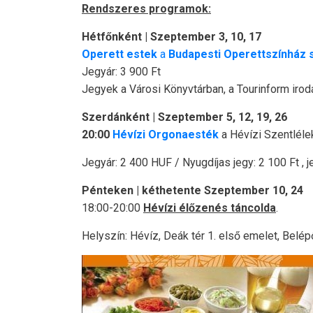
Rendszeres programok:
Hétfőnként | Szeptember 3, 10, 17
Operett estek
a
Budapesti Operettszínház s
Jegyár: 3 900 Ft
Jegyek a Városi Könyvtárban, a Tourinform irod
Szerdánként | Szeptember 5, 12, 19, 26
20:00
Hévízi Orgonaesték
a Hévízi Szentlél
Jegyár: 2 400 HUF / Nyugdíjas jegy: 2 100 Ft , j
Pénteken | kéthetente Szeptember 10, 24
18:00-20:00
Hévízi élőzenés táncolda
.
Helyszín: Hévíz, Deák tér 1. első emelet, Belép