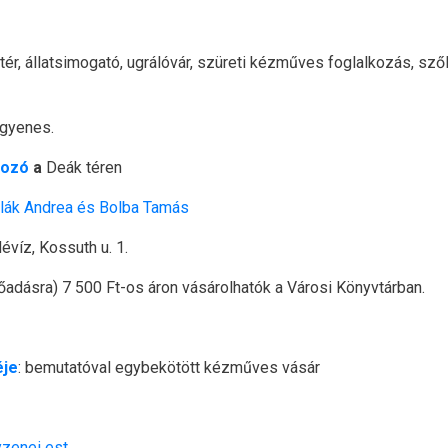
tér, állatsimogató, ugrálóvár, szüreti kézműves foglalkozás, szől
ngyenes.
kozó
a
Deák téren
ulák Andrea és Bolba Tamás
víz, Kossuth u. 1.
dásra) 7 500 Ft-os áron vásárolhatók a Városi Könyvtárban.
éje
: bemutatóval egybekötött kézműves vásár
yzenei est