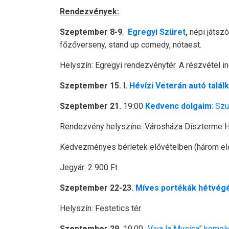
Rendezvények:
Szeptember 8-9
.
Egregyi Szüret
,
népi játszó
főzőverseny, stand up comedy, nótaest.
Helyszín: Egregyi rendezvénytér. A részvétel i
Szeptember 15.
I.
Hévízi Veterán autó talál
Szeptember 21.
19:00
Kedvenc dolgaim
: Sz
Rendezvény helyszíne: Városháza Díszterme Hé
Kedvezményes bérletek elővételben (három előa
Jegyár: 2 900 Ft
Szeptember 22-23.
Míves portékák hétvég
Helyszín: Festetics tér
Szeptember 29.
19.00
„Viva la Musica” komol