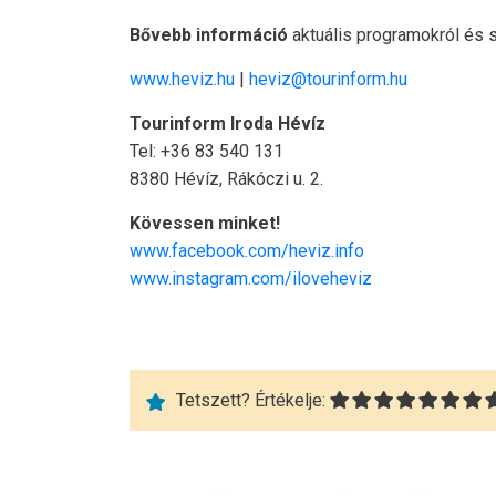
Bővebb információ
aktuális programokról és s
www.heviz.hu
|
heviz@tourinform.hu
Tourinform Iroda Hévíz
Tel: +36 83 540 131
8380 Hévíz, Rákóczi u. 2.
Kövessen minket!
www.facebook.com/heviz.info
www.instagram.com/iloveheviz
Tetszett? Értékelje: