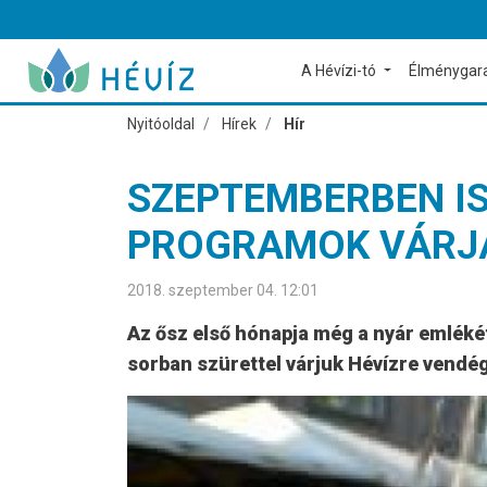
A Hévízi-tó
Élménygar
Nyitóoldal
Hírek
Hír
SZEPTEMBERBEN IS
PROGRAMOK VÁRJÁ
2018. szeptember 04. 12:01
Az ősz első hónapja még a nyár emlékét
sorban szürettel várjuk Hévízre vendé