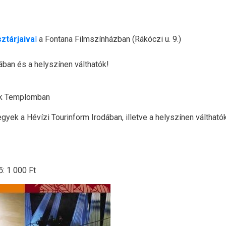
ztárjaiva
l
a Fontana Filmszínházban (Rákóczi u. 9.)
ában és a helyszínen válthatók!
ek Templomban
egyek a Hévízi Tourinform Irodában, illetve a helyszínen váltható
ő: 1 000 Ft