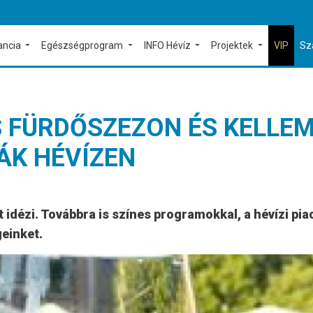
ancia
Egészségprogram
INFO Hévíz
Projektek
VIP
Sz
 FÜRDŐSZEZON ÉS KELLE
K HÉVÍZEN
 idézi. Továbbra is színes programokkal, a hévízi pia
geinket.