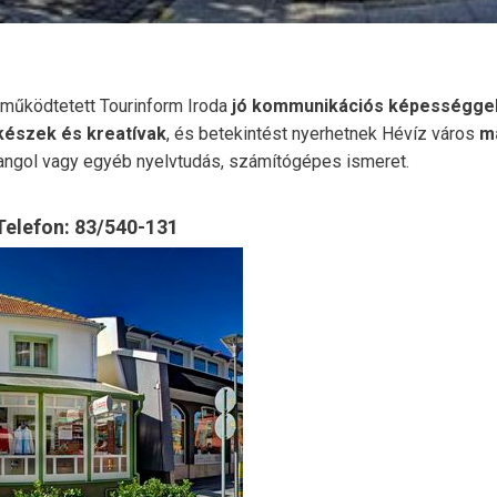
 működtetett Tourinform Iroda
jó kommunikációs képességgel
készek és kreatívak
, és betekintést nyerhetnek Hévíz város
m
, angol vagy egyéb nyelvtudás, számítógépes ismeret.
Telefon: 83/540-131