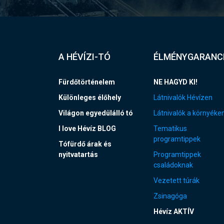
A HÉVÍZI-TÓ
ÉLMÉNYGARANC
Fürdőtörténelem
NE HAGYD KI!
Különleges élőhely
Látnivalók Hévízen
Világon egyedülálló tó
Látnivalók a környéke
I love Hévíz BLOG
Tematikus
programtippek
Tófürdő árak és
nyitvatartás
Programtippek
családoknak
Vezetett túrák
Zsinagóga
Hévíz AKTÍV