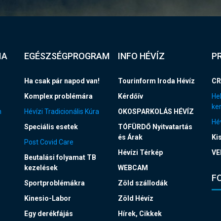
IA
EGÉSZSÉGPROGRAM
INFO HÉVÍZ
P
Ha csak pár napod van!
Tourinform Iroda Hévíz
CR
Komplex problémára
Kérdőív
Hel
ke
n
Hévízi Tradicionális Kúra
OKOSPARKOLÁS HÉVÍZ
Hév
Speciális esetek
TÓFÜRDŐ Nyitvatartás
és Árak
Ki
Post Covid Care
Hévízi Térkép
VE
Beutalási folyamat TB
kezelések
WEBCAM
F
Sportproblémákra
Zöld szállodák
Kinesio-Labor
Zöld Hévíz
Egy derékfájás
Hírek, Cikkek