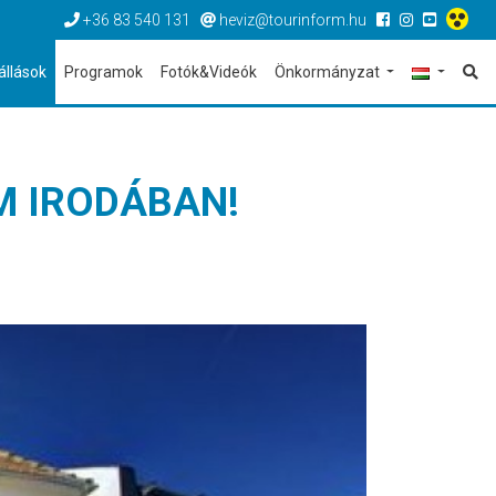
+36 83 540 131
heviz@tourinform.hu
állások
Programok
Fotók&Videók
Önkormányzat
M IRODÁBAN!