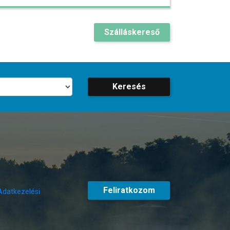
Szálláskereső
Keresés
Feliratkozom
Adatkezelési