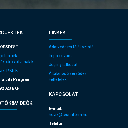
ROJEKTEK
LINKEK
OSSDEST
Adatvédelmi tájékoztató
yi termék -
Impresszum
rékpáros útvonalak
Jogi nyilatkozat
ízi PIKNIK
Általános Szerződési
sfaludy Program
Feltételek
B2023 EKF
KAPCSOLAT
OTÓK&VIDEÓK
E-mail:
heviz@tourinform.hu
Telefon: