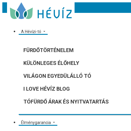
A Hévízi-tó
FÜRDŐTÖRTÉNELEM
KÜLÖNLEGES ÉLŐHELY
VILÁGON EGYEDÜLÁLLÓ TÓ
I LOVE HÉVÍZ BLOG
TÓFÜRDŐ ÁRAK ÉS NYITVATARTÁS
Élménygarancia