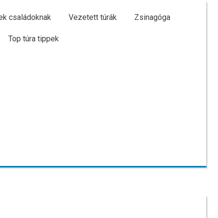
ek családoknak
Vezetett túrák
Zsinagóga
Top túra tippek