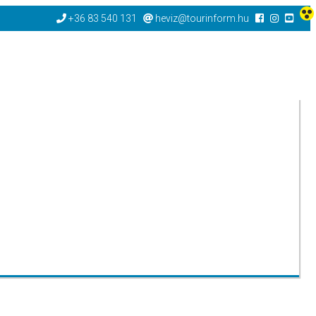
+36 83 540 131
heviz@tourinform.hu