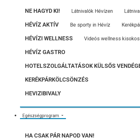
NE HAGYD KI!
Látnivalók Hévízen
Látniva
HÉVÍZ AKTÍV
Be sporty in Hévíz
Kerékpá
HÉVÍZI WELLNESS
Videós wellness kisokos
HÉVÍZ GASTRO
HOTELSZOLGÁLTATÁSOK KÜLSŐS VENDÉG
KERÉKPÁRKÖLCSÖNZÉS
HEVIZIBIVALY
Egészségprogram
HA CSAK PÁR NAPOD VAN!