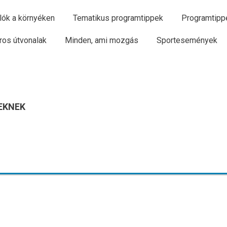
lók a környéken
Tematikus programtippek
Programtipp
ros útvonalak
Minden, ami mozgás
Sportesemények
EKNEK