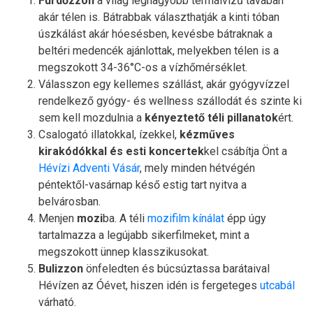
Fürdőzzön
a világ legnagyobb termálvizű tavában
akár télen is. Bátrabbak választhatják a kinti tóban
úszkálást akár hóesésben, kevésbe bátraknak a
beltéri medencék ajánlottak, melyekben télen is a
megszokott 34-36°C-os a vízhőmérséklet.
Válasszon egy kellemes szállást, akár gyógyvízzel
rendelkező gyógy- és wellness szállodát és szinte ki
sem kell mozdulnia a
kényeztető téli pillanatok
ért.
Csalogató illatokkal, ízekkel,
kézműves
kirakódókkal és esti koncertek
kel csábítja Önt a
Hévízi Adventi Vásár
, mely minden hétvégén
péntektől-vasárnap késő estig tart nyitva a
belvárosban.
Menjen
mozi
ba. A téli
mozifilm kínálat
épp úgy
tartalmazza a legújabb sikerfilmeket, mint a
megszokott ünnep klasszikusokat.
Bulizzon
önfeledten és búcsúztassa barátaival
Hévízen az Óévet, hiszen idén is fergeteges
utcabál
várható.