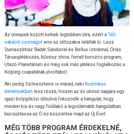
Az ünnepek között kelnek legtöbben útra, ezért a
Téli
vakáció csomagot
erre az időszakra találták ki. Lesz
Dumaszínház Badár Sándorral és Bellus Istvánnal, Óriás
Társasjátékozás, bűvész show, forralt borozós program,
Utazó Planetárium és még sok más játékos foglalkozás a
Kolping csapatának jóvoltából.
Aki pedig Szilveszterre is marad, neki
Kozmikus
élményekben
lesz része, hiszen az év utolsó napjára egy
igazi bolygóközi űrbulivá fokozódik a hangulat, hogy
minden kis és nagy földlakó a legvidámabb hangulatban
búcsúztassa az Ó és köszöntse majd az Új Évet.
MÉG TÖBB PROGRAM ÉRDEKELNÉ,