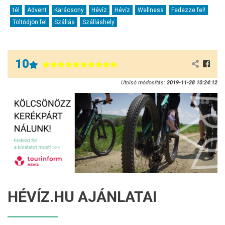
tél
Advent
Karácsony
Hévíz
Hévíz
Wellness
Fedezze fel!
Töltődjön fel
Szállás
Szálláshely
10
Utolsó módosítás:
2019-11-28 10:24:12
HÉVÍZ.HU AJÁNLATAI