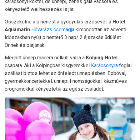
karácsonyi koktél, de ünnepi, zenés gála vacsora és
kényeztető wellnessezés is jár.
Összekötné a pihenést a gyógyulás érzésével, a
Hotel
Aquamarin
Hóvarázs csomagja
kimondottan az adventi
időszakban nyújt pihentető 3 nap/ 2 éjszakás üdülést
Önnek és párjának.
Meghitt ünnep macera nélkül! vallja a
Kolping Hotel
csapata. Aki a Kolpingban kisgyerekkel
Karácsonyra
foglal
szállást biztos lehet az önfeledt ünneplésben. Bobóval,
gyermekkoncertekkel, ünnepi finomságokkal, kézműves
programokkal kényeztetik az egész családot.