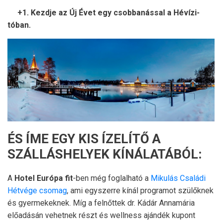
+1. Kezdje az Új Évet egy csobbanással a Hévízi-
tóban.
ÉS ÍME EGY KIS ÍZELÍTŐ A
SZÁLLÁSHELYEK KÍNÁLATÁBÓL:
A
Hotel Európa fit
-ben még foglalható a
Mikulás Családi
Hétvége csomag
, ami egyszerre kínál programot szülőknek
és gyermekeknek. Míg a felnőttek dr. Kádár Annamária
előadásán vehetnek részt és wellness ajándék kupont