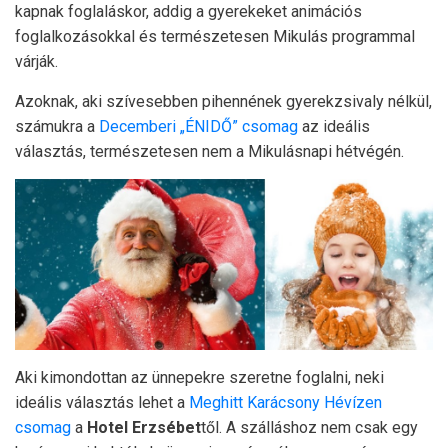
kapnak foglaláskor, addig a gyerekeket animációs
foglalkozásokkal és természetesen Mikulás programmal
várják.
Azoknak, aki szívesebben pihennének gyerekzsivaly nélkül,
számukra a
Decemberi „ÉNIDŐ” csomag
az ideális
választás, természetesen nem a Mikulásnapi hétvégén.
Aki kimondottan az ünnepekre szeretne foglalni, neki
ideális választás lehet a
Meghitt Karácsony Hévízen
csomag
a
Hotel Erzsébet
től. A szálláshoz nem csak egy