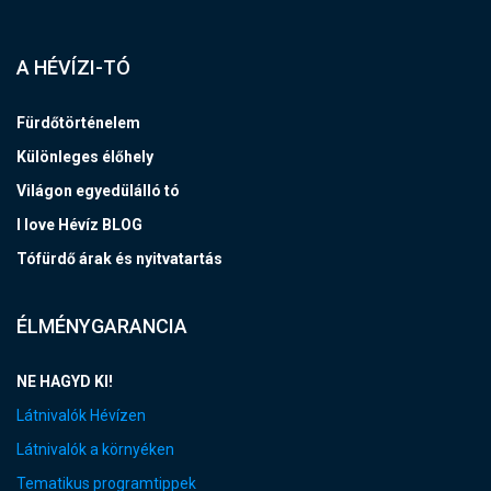
A HÉVÍZI-TÓ
Fürdőtörténelem
Különleges élőhely
Világon egyedülálló tó
I love Hévíz BLOG
Tófürdő árak és nyitvatartás
ÉLMÉNYGARANCIA
NE HAGYD KI!
Látnivalók Hévízen
Látnivalók a környéken
Tematikus programtippek