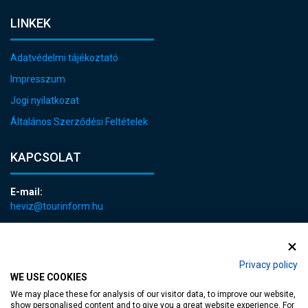
LINKEK
Adatvédelmi tájékoztató
Impresszum
Jogi nyilatkozat
Általános Szerződési Feltételek
KAPCSOLAT
E-mail:
heviz@tourinform.hu
Telefon:
+36 83 540 131
Privacy policy
WE USE COOKIES
We may place these for analysis of our visitor data, to improve our website,
show personalised content and to give you a great website experience. For