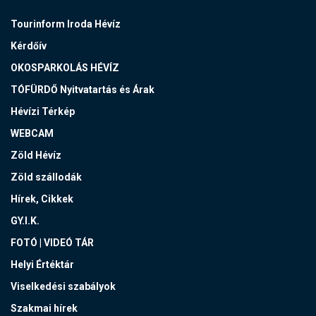
Tourinform Iroda Hévíz
Kérdőív
OKOSPARKOLÁS HÉVÍZ
TÓFÜRDŐ Nyitvatartás és Árak
Hévízi Térkép
WEBCAM
Zöld Hévíz
Zöld szállodák
Hírek, Cikkek
GY.I.K.
FOTÓ | VIDEÓ TÁR
Helyi Értéktár
Viselkedési szabályok
Szakmai hírek