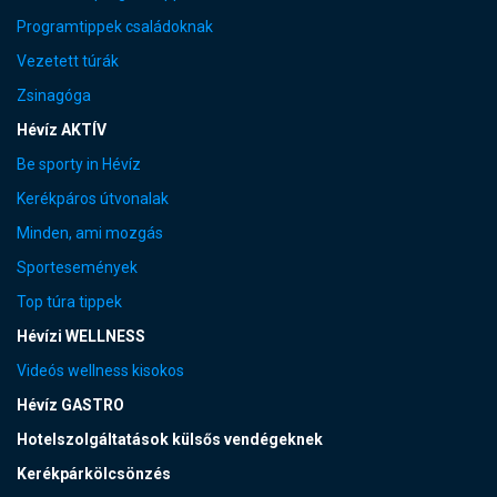
Programtippek családoknak
Vezetett túrák
Zsinagóga
Hévíz AKTÍV
Be sporty in Hévíz
Kerékpáros útvonalak
Minden, ami mozgás
Sportesemények
Top túra tippek
Hévízi WELLNESS
Videós wellness kisokos
Hévíz GASTRO
Hotelszolgáltatások külsős vendégeknek
Kerékpárkölcsönzés