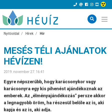
Nyitóoldal
Hírek
Hír
MESÉS TÉLI AJÁNLATOK
HÉVÍZEN!
2019. november 27. 16:41
Egyre népszerűbb, hogy karácsonykor vagy
karácsonyra egy kis pihenést ajándékoznak az
emberek. Az „élményajándékozás” persze akkor
a legnagyobb öröm, ha részesül belőle az is, aki
kapja és az is, aki adja.