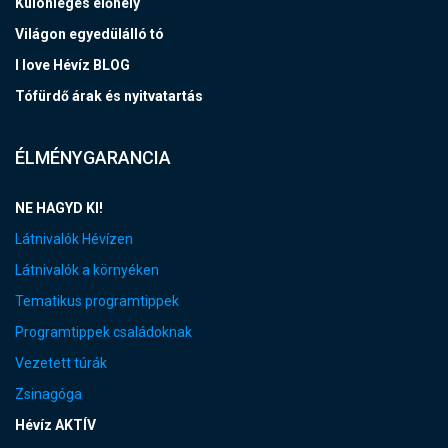
Különleges élőhely
Világon egyedülálló tó
I love Hévíz BLOG
Tófürdő árak és nyitvatartás
ÉLMÉNYGARANCIA
NE HAGYD KI!
Látnivalók Hévízen
Látnivalók a környéken
Tematikus programtippek
Programtippek családoknak
Vezetett túrák
Zsinagóga
Hévíz AKTÍV