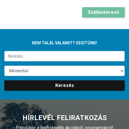
Szálláskereső
NEM TALÁL VALAMIT? SEGÍTÜNK!
Keresés
HÍRLEVÉL FELIRATKOZÁS
Értesüljön a legfrissebb akciókról, programokról!