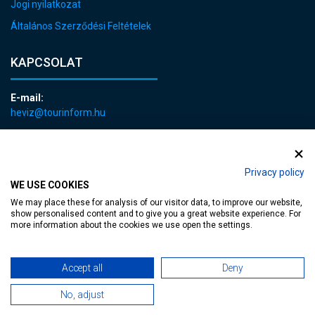
Jogi nyilatkozat
Általános Szerződési Feltételek
KAPCSOLAT
E-mail:
heviz@tourinform.hu
Telefon:
+36 83 540 131
Privacy policy
WE USE COOKIES
We may place these for analysis of our visitor data, to improve our website,
show personalised content and to give you a great website experience. For
more information about the cookies we use open the settings.
akadálymentesített weblap
| Copyright © 2024 Hévíz Város Önkormányzata,
Accept all
Deny
Designed by
MediaGum
|
Süti megújítás
|
Sitemap
No, adjust