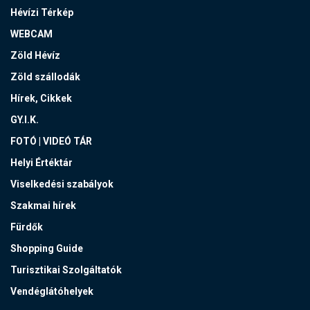
Hévízi Térkép
WEBCAM
Zöld Hévíz
Zöld szállodák
Hírek, Cikkek
GY.I.K.
FOTÓ | VIDEÓ TÁR
Helyi Értéktár
Viselkedési szabályok
Szakmai hírek
Fürdők
Shopping Guide
Turisztikai Szolgáltatók
Vendéglátóhelyek