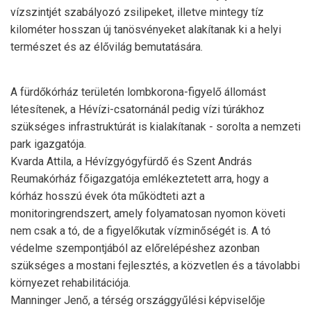
vízszintjét szabályozó zsilipeket, illetve mintegy tíz
kilométer hosszan új tanösvényeket alakítanak ki a helyi
természet és az élővilág bemutatására.
A fürdőkórház területén lombkorona-figyelő állomást
létesítenek, a Hévízi-csatornánál pedig vízi túrákhoz
szükséges infrastruktúrát is kialakítanak - sorolta a nemzeti
park igazgatója.
Kvarda Attila, a Hévízgyógyfürdő és Szent András
Reumakórház főigazgatója emlékeztetett arra, hogy a
kórház hosszú évek óta működteti azt a
monitoringrendszert, amely folyamatosan nyomon követi
nem csak a tó, de a figyelőkutak vízminőségét is. A tó
védelme szempontjából az előrelépéshez azonban
szükséges a mostani fejlesztés, a közvetlen és a távolabbi
környezet rehabilitációja.
Manninger Jenő, a térség országgyűlési képviselője