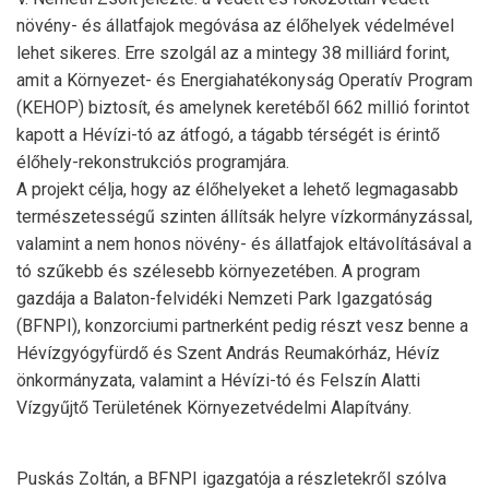
növény- és állatfajok megóvása az élőhelyek védelmével
lehet sikeres. Erre szolgál az a mintegy 38 milliárd forint,
amit a Környezet- és Energiahatékonyság Operatív Program
(KEHOP) biztosít, és amelynek keretéből 662 millió forintot
kapott a Hévízi-tó az átfogó, a tágabb térségét is érintő
élőhely-rekonstrukciós programjára.
A projekt célja, hogy az élőhelyeket a lehető legmagasabb
természetességű szinten állítsák helyre vízkormányzással,
valamint a nem honos növény- és állatfajok eltávolításával a
tó szűkebb és szélesebb környezetében. A program
gazdája a Balaton-felvidéki Nemzeti Park Igazgatóság
(BFNPI), konzorciumi partnerként pedig részt vesz benne a
Hévízgyógyfürdő és Szent András Reumakórház, Hévíz
önkormányzata, valamint a Hévízi-tó és Felszín Alatti
Vízgyűjtő Területének Környezetvédelmi Alapítvány.
Puskás Zoltán, a BFNPI igazgatója a részletekről szólva