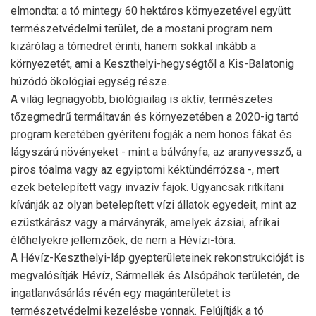
elmondta: a tó mintegy 60 hektáros környezetével együtt
természetvédelmi terület, de a mostani program nem
kizárólag a tómedret érinti, hanem sokkal inkább a
környezetét, ami a Keszthelyi-hegységtől a Kis-Balatonig
húzódó ökológiai egység része.
A világ legnagyobb, biológiailag is aktív, természetes
tőzegmedrű termáltaván és környezetében a 2020-ig tartó
program keretében gyéríteni fogják a nem honos fákat és
lágyszárú növényeket - mint a bálványfa, az aranyvessző, a
piros tóalma vagy az egyiptomi kéktündérrózsa -, mert
ezek betelepített vagy invazív fajok. Ugyancsak ritkítani
kívánják az olyan betelepített vízi állatok egyedeit, mint az
ezüstkárász vagy a márványrák, amelyek ázsiai, afrikai
élőhelyekre jellemzőek, de nem a Hévízi-tóra.
A Hévíz-Keszthelyi-láp gyepterületeinek rekonstrukcióját is
megvalósítják Hévíz, Sármellék és Alsópáhok területén, de
ingatlanvásárlás révén egy magánterületet is
természetvédelmi kezelésbe vonnak. Felújítják a tó