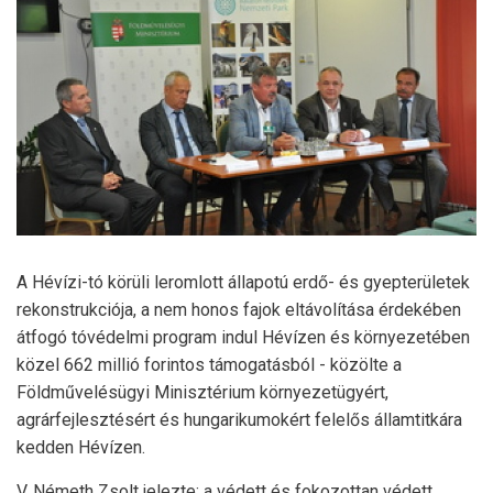
A Hévízi-tó körüli leromlott állapotú erdő- és gyepterületek
rekonstrukciója, a nem honos fajok eltávolítása érdekében
átfogó tóvédelmi program indul Hévízen és környezetében
közel 662 millió forintos támogatásból - közölte a
Földművelésügyi Minisztérium környezetügyért,
agrárfejlesztésért és hungarikumokért felelős államtitkára
kedden Hévízen.
V. Németh Zsolt jelezte: a védett és fokozottan védett