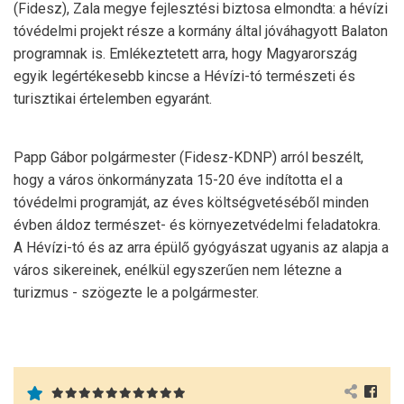
(Fidesz), Zala megye fejlesztési biztosa elmondta: a hévízi
tóvédelmi projekt része a kormány által jóváhagyott Balaton
programnak is. Emlékeztetett arra, hogy Magyarország
egyik legértékesebb kincse a Hévízi-tó természeti és
turisztikai értelemben egyaránt.
Papp Gábor polgármester (Fidesz-KDNP) arról beszélt,
hogy a város önkormányzata 15-20 éve indította el a
tóvédelmi programját, az éves költségvetéséből minden
évben áldoz természet- és környezetvédelmi feladatokra.
A Hévízi-tó és az arra épülő gyógyászat ugyanis az alapja a
város sikereinek, enélkül egyszerűen nem létezne a
turizmus - szögezte le a polgármester.