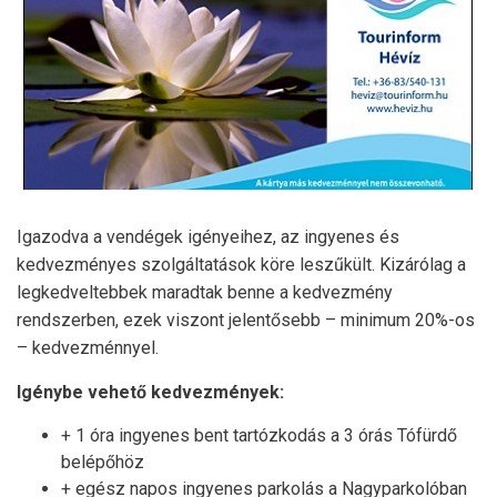
Igazodva a vendégek igényeihez, az ingyenes és
kedvezményes szolgáltatások köre leszűkült. Kizárólag a
legkedveltebbek maradtak benne a kedvezmény
rendszerben, ezek viszont jelentősebb – minimum 20%-os
– kedvezménnyel.
Igénybe vehető kedvezmények:
+ 1 óra ingyenes bent tartózkodás a 3 órás Tófürdő
belépőhöz
+ egész napos ingyenes parkolás a Nagyparkolóban