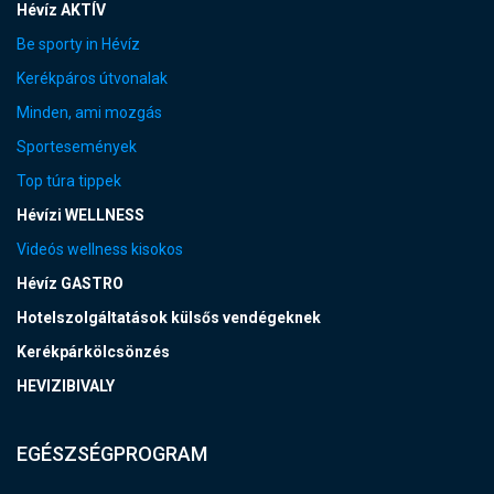
Hévíz AKTÍV
Be sporty in Hévíz
Kerékpáros útvonalak
Minden, ami mozgás
Sportesemények
Top túra tippek
Hévízi WELLNESS
Videós wellness kisokos
Hévíz GASTRO
Hotelszolgáltatások külsős vendégeknek
Kerékpárkölcsönzés
HEVIZIBIVALY
EGÉSZSÉGPROGRAM