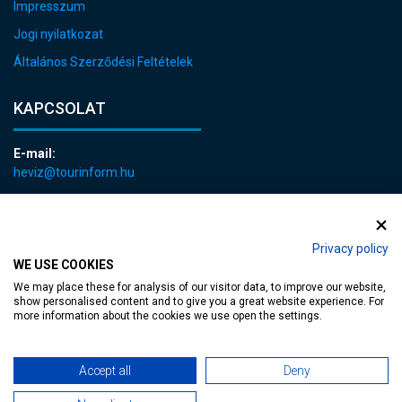
Impresszum
Jogi nyilatkozat
Általános Szerződési Feltételek
KAPCSOLAT
E-mail:
heviz@tourinform.hu
Telefon:
+36 83 540 131
Privacy policy
WE USE COOKIES
We may place these for analysis of our visitor data, to improve our website,
show personalised content and to give you a great website experience. For
more information about the cookies we use open the settings.
akadálymentesített weblap
| Copyright © 2024 Hévíz Város Önkormányzata,
Accept all
Deny
Designed by
MediaGum
|
Süti megújítás
|
Sitemap