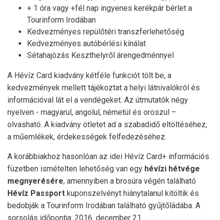
+ 1 óra vagy +fél nap ingyenes kerékpár bérlet a
Tourinform Irodában
Kedvezményes repülőtéri transzferlehetőség
Kedvezményes autóbérlési kínálat
Sétahajózás Keszthelyről árengedménnyel
A Hévíz Card kiadvány kétféle funkciót tölt be, a
kedvezmények mellett tájékoztat a helyi látnivalókról és
információval lát el a vendégeket. Az útmutatók négy
nyelven - magyarul, angolul, németül és oroszul –
olvasható. A kiadvány ötletet ad a szabadidő eltöltéséhez,
a műemlékek, érdekességek felfedezéséhez.
A korábbiakhoz hasonlóan az idei Hévíz Card+ információs
füzetben ismételten lehetőség van egy
hévízi hétvége
megnyerésére
, amennyiben a brosúra végén található
Hévíz Passport
kuponszelvényt hiánytalanul kitöltik és
bedobják a Tourinform Irodában található gyűjtőládába. A
sorsolás időpontja: 2016. december 21.