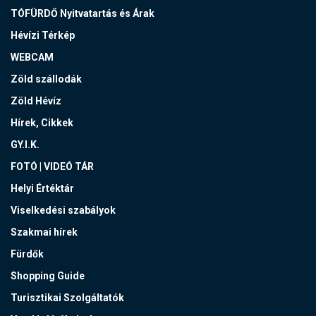
TÓFÜRDŐ Nyitvatartás és Árak
Hévízi Térkép
WEBCAM
Zöld szállodák
Zöld Hévíz
Hírek, Cikkek
GY.I.K.
FOTÓ | VIDEÓ TÁR
Helyi Értéktár
Viselkedési szabályok
Szakmai hírek
Fürdők
Shopping Guide
Turisztikai Szolgáltatók