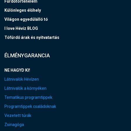
Fürdőtörténelem
Különleges élőhely
Világon egyedülálló tó
I love Hévíz BLOG
Tófürdő árak és nyitvatartás
ÉLMÉNYGARANCIA
NE HAGYD KI!
Látnivalók Hévízen
Látnivalók a környéken
Tematikus programtippek
Programtippek családoknak
Vezetett túrák
Zsinagóga