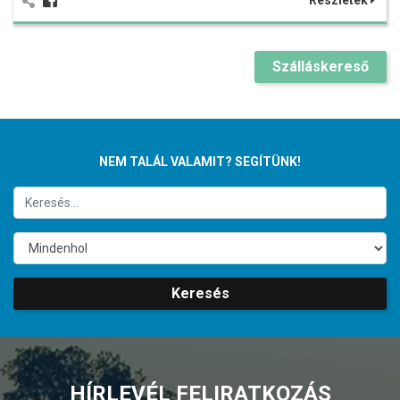
Részletek
Szálláskereső
NEM TALÁL VALAMIT? SEGÍTÜNK!
Keresés
HÍRLEVÉL FELIRATKOZÁS