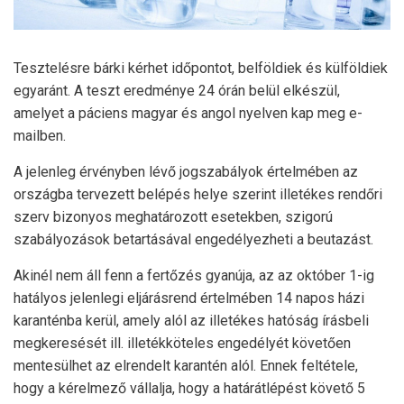
Tesztelésre bárki kérhet időpontot, belföldiek és külföldiek
egyaránt. A teszt eredménye 24 órán belül elkészül,
amelyet a páciens magyar és angol nyelven kap meg e-
mailben.
A jelenleg érvényben lévő jogszabályok értelmében az
országba tervezett belépés helye szerint illetékes rendőri
szerv bizonyos meghatározott esetekben, szigorú
szabályozások betartásával engedélyezheti a beutazást.
Akinél nem áll fenn a fertőzés gyanúja, az az október 1-ig
hatályos jelenlegi eljárásrend értelmében 14 napos házi
karanténba kerül, amely alól az illetékes hatóság írásbeli
megkeresését ill. illetékköteles engedélyét követően
mentesülhet az elrendelt karantén alól. Ennek feltétele,
hogy a kérelmező vállalja, hogy a határátlépést követő 5