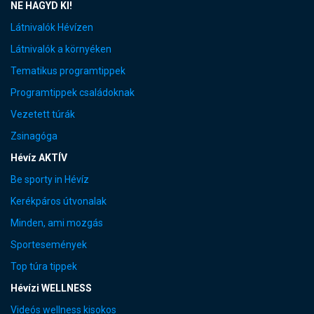
NE HAGYD KI!
Látnivalók Hévízen
Látnivalók a környéken
Tematikus programtippek
Programtippek családoknak
Vezetett túrák
Zsinagóga
Hévíz AKTÍV
Be sporty in Hévíz
Kerékpáros útvonalak
Minden, ami mozgás
Sportesemények
Top túra tippek
Hévízi WELLNESS
Videós wellness kisokos