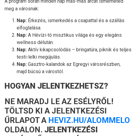
A program során minden nap más-más arcát ismerheted
meg a városnak:
Nap:
Érkezés, ismerkedés a csapattal és a szállás
elfoglalása.
Nap:
A Hévízi-tó misztikus világa és egy elegáns
wellness délután.
Nap:
Aktív kikapcsolódás – bringatúra, piknik és teljes
testi-lelki megújulás.
Nap:
Gasztro-kalandok az Egregyi városrészben,
majd búcsú a várostól.
HOGYAN JELENTKEZHETSZ?
NE MARADJ LE AZ ESÉLYRŐL!
TÖLTSD KI A JELENTKEZÉSI
ŰRLAPOT A
HEVIZ.HU/ALOMMELO
OLDALON.
JELENTKEZÉSI