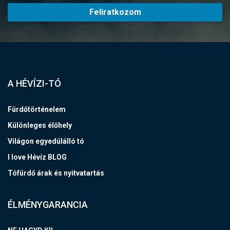
Feliratkozom
A HÉVÍZI-TÓ
Fürdőtörténelem
Különleges élőhely
Világon egyedülálló tó
I love Hévíz BLOG
Tófürdő árak és nyitvatartás
ÉLMÉNYGARANCIA