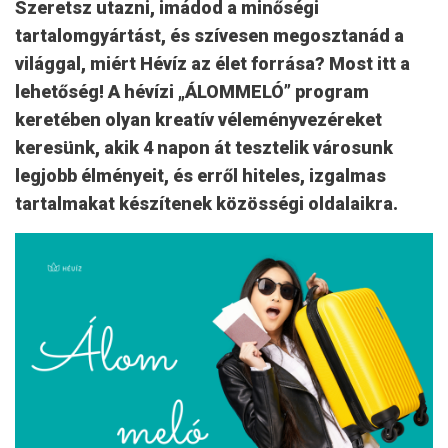
Szeretsz utazni, imádod a minőségi
tartalomgyártást, és szívesen megosztanád a
világgal, miért Hévíz az élet forrása? Most itt a
lehetőség! A hévízi „ÁLOMMELÓ” program
keretében olyan kreatív véleményvezéreket
keresünk, akik 4 napon át tesztelik városunk
legjobb élményeit, és erről hiteles, izgalmas
tartalmakat készítenek közösségi oldalaikra.