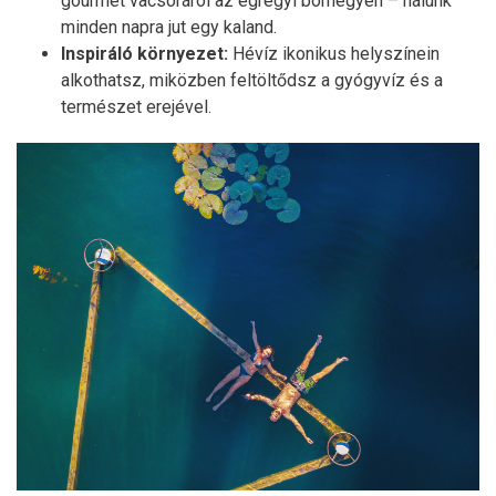
gourmet vacsoráról az egregyi borhegyen – nálunk
minden napra jut egy kaland.
Inspiráló környezet:
Hévíz ikonikus helyszínein
alkothatsz, miközben feltöltődsz a gyógyvíz és a
természet erejével.