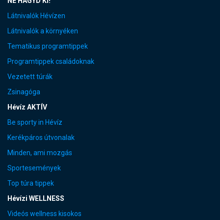
NE HAGYD KI!
Látnivalók Hévízen
Látnivalók a környéken
Tematikus programtippek
Programtippek családoknak
Vezetett túrák
Zsinagóga
Hévíz AKTÍV
Be sporty in Hévíz
Kerékpáros útvonalak
Minden, ami mozgás
Sportesemények
Top túra tippek
Hévízi WELLNESS
Videós wellness kisokos