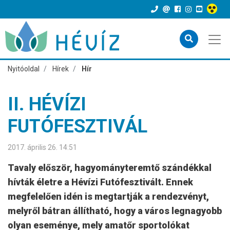
Nyitóoldal
Hírek
Hír
II. HÉVÍZI
FUTÓFESZTIVÁL
2017. április 26. 14:51
Tavaly először, hagyományteremtő szándékkal
hívták életre a Hévízi Futófesztivált. Ennek
megfelelően idén is megtartják a rendezvényt,
melyről bátran állítható, hogy a város legnagyobb
olyan eseménye, mely amatőr sportolókat