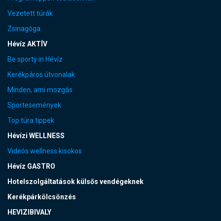
Vezetett túrák
Zsinagóga
Hévíz AKTÍV
Be sporty in Hévíz
Kerékpáros útvonalak
Minden, ami mozgás
Sportesemények
Top túra tippek
Hévízi WELLNESS
Videós wellness kisokos
Hévíz GASTRO
Hotelszolgáltatások külsős vendégeknek
Kerékpárkölcsönzés
HEVIZIBIVALY