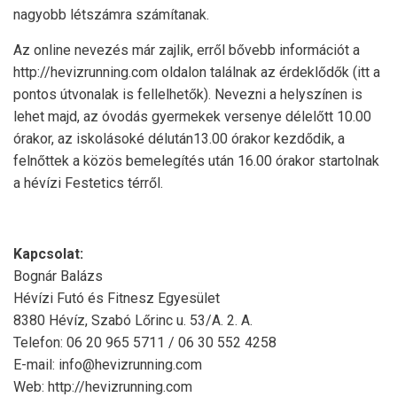
nagyobb létszámra számítanak.
Az online nevezés már zajlik, erről bővebb információt a
http://hevizrunning.com oldalon találnak az érdeklődők (itt a
pontos útvonalak is fellelhetők). Nevezni a helyszínen is
lehet majd, az óvodás gyermekek versenye délelőtt 10.00
órakor, az iskolásoké délután13.00 órakor kezdődik, a
felnőttek a közös bemelegítés után 16.00 órakor startolnak
a hévízi Festetics térről.
Kapcsolat:
Bognár Balázs
Hévízi Futó és Fitnesz Egyesület
8380 Hévíz, Szabó Lőrinc u. 53/A. 2. A.
Telefon: 06 20 965 5711 / 06 30 552 4258
E-mail: info@hevizrunning.com
Web: http://hevizrunning.com