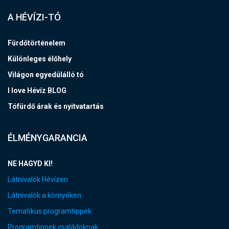
A HÉVÍZI-TÓ
Fürdőtörténelem
Különleges élőhely
Világon egyedülálló tó
I love Hévíz BLOG
Tófürdő árak és nyitvatartás
ÉLMÉNYGARANCIA
NE HAGYD KI!
Látnivalók Hévízen
Látnivalók a környéken
Tematikus programtippek
Programtippek családoknak