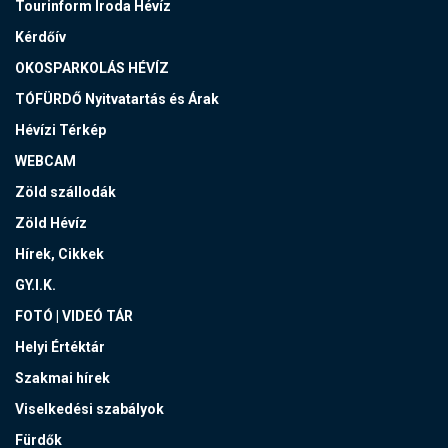
Tourinform Iroda Hévíz
Kérdőív
OKOSPARKOLÁS HÉVÍZ
TÓFÜRDŐ Nyitvatartás és Árak
Hévízi Térkép
WEBCAM
Zöld szállodák
Zöld Hévíz
Hírek, Cikkek
GY.I.K.
FOTÓ | VIDEÓ TÁR
Helyi Értéktár
Szakmai hírek
Viselkedési szabályok
Fürdők