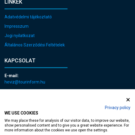
LINKEK
Adatvédelmi tájékoztató
Impresszum
Jogi nyilatkozat
Általános Szerződési Feltételek
KAPCSOLAT
E-mail:
heviz@tourinform.hu
Telefon:
+36 83 540 131
Privacy policy
WE USE COOKIES
We may place these for analysis of our visitor data, to improve our website,
show personalised content and to give you a great website experience. For
more information about the cookies we use open the settings.