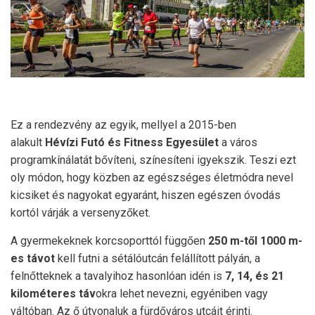
Ez a rendezvény az egyik, mellyel a 2015-ben
alakult
Hévízi Futó és Fitness Egyesület
a város
programkínálatát bővíteni, színesíteni igyekszik. Teszi ezt
oly módon, hogy közben az egészséges életmódra nevel
kicsiket és nagyokat egyaránt, hiszen egészen óvodás
kortól várják a versenyzőket.
A gyermekeknek korcsoporttól függően
250 m-től 1000 m-
es távot
kell futni a sétálóutcán felállított pályán, a
felnőtteknek a tavalyihoz hasonlóan idén is
7, 14, és 21
kilométeres táv
okra lehet nevezni, egyéniben vagy
váltóban. Az ő útvonaluk a fürdőváros utcáit érinti.