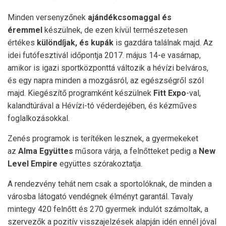
Minden versenyzőnek
ajándékcsomaggal és
éremmel
készülnek, de ezen kívül természetesen
értékes
különdíjak, és kupák
is gazdára találnak majd. Az
idei futófesztivál időpontja 2017. május 14-e vasárnap,
amikor is igazi sportközponttá változik a hévízi belváros,
és egy napra minden a mozgásról, az egészségről szól
majd. Kiegészítő programként készülnek
Fitt Expo
-val,
kalandtúrával a Hévízi-tó véderdejében, és kézműves
foglalkozásokkal.
Zenés programok is terítéken lesznek, a gyermekeket
az
Alma Együttes
műsora várja, a felnőtteket pedig a
New
Level Empire
együttes szórakoztatja.
A rendezvény tehát nem csak a sportolóknak, de minden a
városba látogató vendégnek élményt garantál. Tavaly
mintegy 420 felnőtt és 270 gyermek indulót számoltak, a
szervezők a pozitív visszajelzések alapján idén ennél jóval