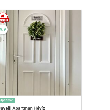
9.9
Apartman
avelij Apartman Hévíz