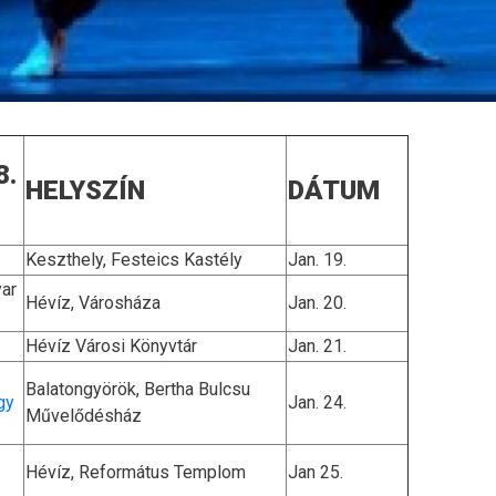
8.
HELYSZÍN
DÁTUM
Keszthely, Festeics Kastély
Jan. 19.
yar
Hévíz, Városháza
Jan. 20.
Hévíz Városi Könyvtár
Jan. 21.
Balatongyörök, Bertha Bulcsu
gy
Jan. 24.
Művelődésház
Hévíz, Református Templom
Jan 25.