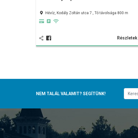
Hévíz, Kodály Zoltán utca 7., Tó távolsága 800 m
Részlete
NEM TALÁL VALAMIT? SEGÍTÜNK!