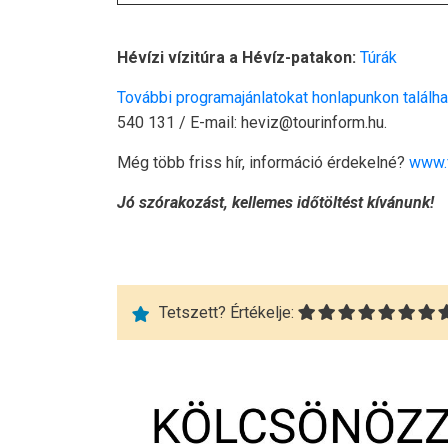
Hévízi vízitúra a Hévíz-patakon:
Túrák
További programajánlatokat honlapunkon találha
540 131 / E-mail: heviz@tourinform.hu.
Még több friss hír, információ érdekelné?
www.
Jó szórakozást, kellemes időtöltést kívánunk!
Tetszett? Értékelje: