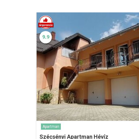
9.9
Apartman
Szécsényi Apartman Hévíz