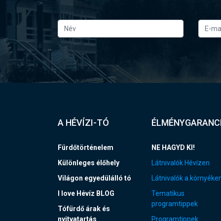
A HÉVÍZI-TÓ
ÉLMÉNYGARANC
Fürdőtörténelem
NE HAGYD KI!
Különleges élőhely
Látnivalók Hévízen
Világon egyedülálló tó
Látnivalók a környéke
I love Hévíz BLOG
Tematikus
programtippek
Tófürdő árak és
nyitvatartás
Programtippek