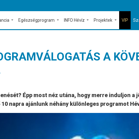
ancia
Egészségprogram
INFO Hévíz
Projektek
VIP
Sz
 PROGRAMVÁLOGATÁS A KÖV
.
ihenését? Épp most néz utána, hogy merre induljon a 
ő 10 napra ajánlunk néhány különleges programot Hé