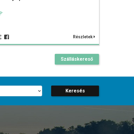
Részletek
Szálláskereső
Keresés