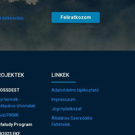
Feliratkozom
Adatkezelési
ROJEKTEK
LINKEK
OSSDEST
Adatvédelmi tájékoztató
yi termék -
Impresszum
rékpáros útvonalak
Jogi nyilatkozat
ízi PIKNIK
Általános Szerződési
sfaludy Program
Feltételek
B2023 EKF