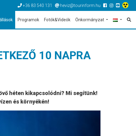
+36 83 540 131
heviz@tourinform.hu
állások
Programok
Fotók&Videók
Önkormányzat
ETKEZŐ 10 NAPRA
jövő héten kikapcsolódni? Mi segítünk!
vízen és környékén!