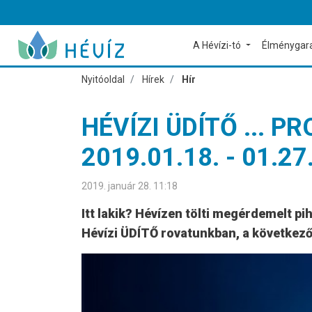
A Hévízi-tó
Élménygar
Nyitóoldal
Hírek
Hír
HÉVÍZI ÜDÍTŐ ...
2019.01.18. - 01.27
2019. január 28. 11:18
Itt lakik? Hévízen tölti megérdemelt p
Hévízi ÜDÍTŐ rovatunkban, a következ