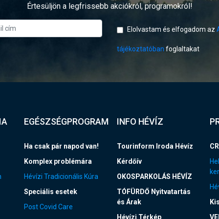
Értesüljön a legfrissebb akciókról, programokról!
Elolvastam és elfogadom az
tájékoztatóban
foglaltakat
IA
EGÉSZSÉGPROGRAM
INFO HÉVÍZ
P
Ha csak pár napod van!
Tourinform Iroda Hévíz
CR
Komplex problémára
Kérdőív
Hel
ke
n
Hévízi Tradicionális Kúra
OKOSPARKOLÁS HÉVÍZ
Hév
Speciális esetek
TÓFÜRDŐ Nyitvatartás
és Árak
Ki
Post Covid Care
Hévízi Térkép
VE