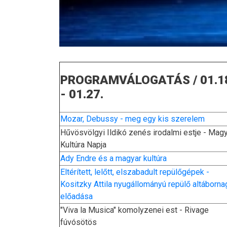
PROGRAMVÁLOGATÁS / 01.1
- 01.27.
Mozar, Debussy - meg egy kis szerelem
Hűvösvölgyi Ildikó zenés irodalmi estje - Mag
Kultúra Napja
Ady Endre és a magyar kultúra
Eltérített, lelőtt, elszabadult repülőgépek -
Kositzky Attila nyugállományú repülő altáborna
előadása
"Viva la Musica" komolyzenei est - Rivage
fúvósötös