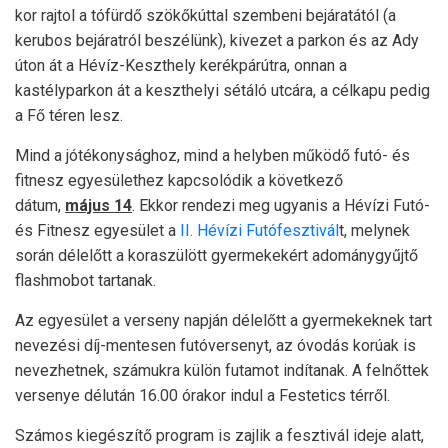
kor rajtol a tófürdő szökőkúttal szembeni bejáratától (a
kerubos bejáratról beszélünk), kivezet a parkon és az Ady
úton át a Hévíz-Keszthely kerékpárútra, onnan a
kastélyparkon át a keszthelyi sétáló utcára, a célkapu pedig
a Fő téren lesz.
Mind a jótékonysághoz, mind a helyben működő futó- és
fitnesz egyesülethez kapcsolódik a következő
dátum,
május 14
. Ekkor rendezi meg ugyanis a Hévízi Futó-
és Fitnesz egyesület a
II. Hévízi Futófesztivál
t, melynek
során délelőtt a koraszülött gyermekekért adománygyűjtő
flashmobot tartanak.
Az egyesület a verseny napján délelőtt a gyermekeknek tart
nevezési díj-mentesen futóversenyt, az óvodás korúak is
nevezhetnek, számukra külön futamot indítanak. A felnőttek
versenye délután 16.00 órakor indul a Festetics térről.
Számos kiegészítő program is zajlik a fesztivál ideje alatt,