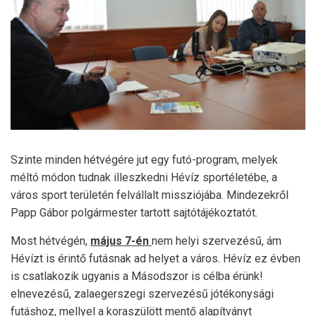
Szinte minden hétvégére jut egy futó-program, melyek
méltó módon tudnak illeszkedni Hévíz sportéletébe, a
város sport területén felvállalt missziójába. Mindezekről
Papp Gábor polgármester tartott sajtótájékoztatót.
Most hétvégén,
május 7-én
nem helyi szervezésű, ám
Hévízt is érintő futásnak ad helyet a város. Hévíz ez évben
is csatlakozik ugyanis a Másodszor is célba érünk!
elnevezésű, zalaegerszegi szervezésű jótékonysági
futáshoz, mellyel a koraszülött mentő alapítványt