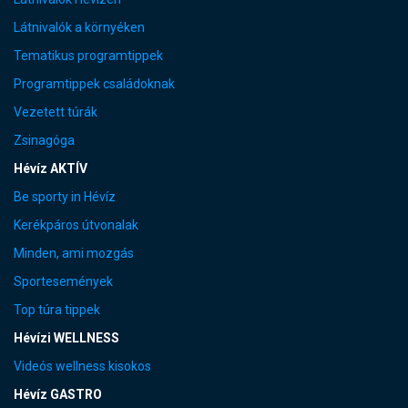
Látnivalók a környéken
Tematikus programtippek
Programtippek családoknak
Vezetett túrák
Zsinagóga
Hévíz AKTÍV
Be sporty in Hévíz
Kerékpáros útvonalak
Minden, ami mozgás
Sportesemények
Top túra tippek
Hévízi WELLNESS
Videós wellness kisokos
Hévíz GASTRO