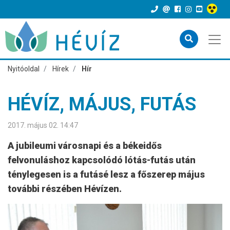
Nyitóoldal
Hírek
Hír
HÉVÍZ, MÁJUS, FUTÁS
2017. május 02. 14:47
A jubileumi városnapi és a békeidős
felvonuláshoz kapcsolódó lótás-futás után
ténylegesen is a futásé lesz a főszerep május
további részében Hévízen.