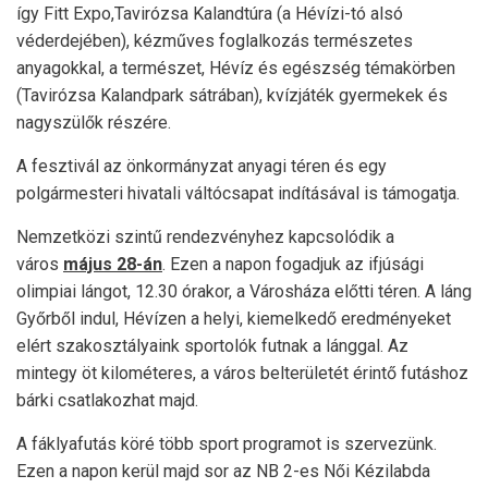
így Fitt Expo,Tavirózsa Kalandtúra (a Hévízi-tó alsó
véderdejében), kézműves foglalkozás természetes
anyagokkal, a természet, Hévíz és egészség témakörben
(Tavirózsa Kalandpark sátrában), kvízjáték gyermekek és
nagyszülők részére.
A fesztivál az önkormányzat anyagi téren és egy
polgármesteri hivatali váltócsapat indításával is támogatja.
Nemzetközi szintű rendezvényhez kapcsolódik a
város
május 28-án
. Ezen a napon fogadjuk az ifjúsági
olimpiai lángot, 12.30 órakor, a Városháza előtti téren. A láng
Győrből indul, Hévízen a helyi, kiemelkedő eredményeket
elért szakosztályaink sportolók futnak a lánggal. Az
mintegy öt kilométeres, a város belterületét érintő futáshoz
bárki csatlakozhat majd.
A fáklyafutás köré több sport programot is szervezünk.
Ezen a napon kerül majd sor az NB 2-es Női Kézilabda