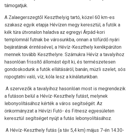
támogatjuk.
A Zalaegerszegtől Keszthelyig tartó, közel 60 km-es
szakasz egyik etapja Hévízen megy keresztül, a futók a
kék túra útvonalon haladva az egregyi Árpád-kori
templomnál futnak be városunkba, onnan a tófürdő nyári
bejáratának érintésével, a Hévíz-Keszthely kerékpárúton
mennek tovább Keszthelyre. Számukra Hévíz a tavalyihoz
hasonlóan frissítő állomást épít ki, és természetesen
gondoskodunk a futók ellátásáról, banán, müzli szelet, sós
ropogtatni való, víz, kóla lesz a kínálatunkban.
A szervezők a tavalyihoz hasonlóan most is megrendezik
a futáson belül a Hévíz-Keszthely futást, melynek
lebonyolításához kérték a város segítségét. Az
önkormányzat a Hévízi Futó- és Fitnesz egyesületen
keresztül segítséget nyújt a futás lebonyolításához.
A Hévíz-Keszthely futás (a táv 5,4 km) május 7-én 14.30-