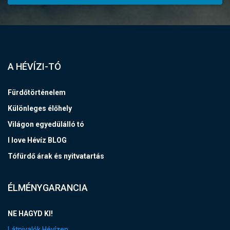
A HÉVÍZI-TÓ
Fürdőtörténelem
Különleges élőhely
Világon egyedülálló tó
I love Hévíz BLOG
Tófürdő árak és nyitvatartás
ÉLMÉNYGARANCIA
NE HAGYD KI!
Látnivalók Hévízen