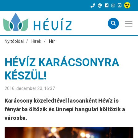
Nyitóoldal
Hírek
Hír
HÉVÍZ KARÁCSONYRA
KÉSZÜL!
2016. december 20. 16:37
Karácsony közeledtével lassanként Hévíz is
fényárba öltözik és ünnepi hangulat költözik a
városba.