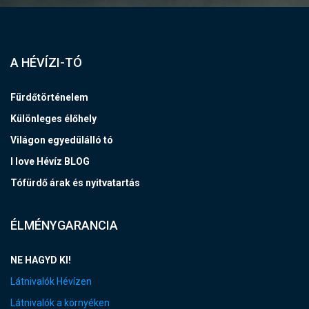
A HÉVÍZI-TÓ
Fürdőtörténelem
Különleges élőhely
Világon egyedülálló tó
I love Hévíz BLOG
Tófürdő árak és nyitvatartás
ÉLMÉNYGARANCIA
NE HAGYD KI!
Látnivalók Hévízen
Látnivalók a környéken