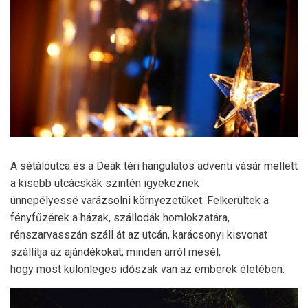
A sétálóutca és a Deák téri hangulatos adventi vásár mellett
a kisebb utcácskák szintén igyekeznek
ünnepélyessé varázsolni környezetüket. Felkerültek a
fényfűzérek a házak, szállodák homlokzatára,
rénszarvasszán száll át az utcán, karácsonyi kisvonat
szállítja az ajándékokat, minden arról mesél,
hogy most különleges időszak van az emberek életében.