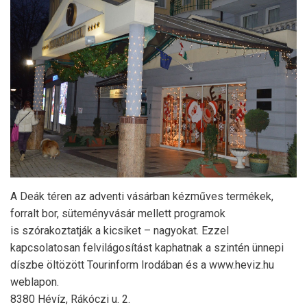
A Deák téren az adventi vásárban kézműves termékek,
forralt bor, süteményvásár mellett programok
is szórakoztatják a kicsiket – nagyokat. Ezzel
kapcsolatosan felvilágosítást kaphatnak a szintén ünnepi
díszbe öltözött Tourinform Irodában és a www.heviz.hu
weblapon.
8380 Hévíz, Rákóczi u. 2.