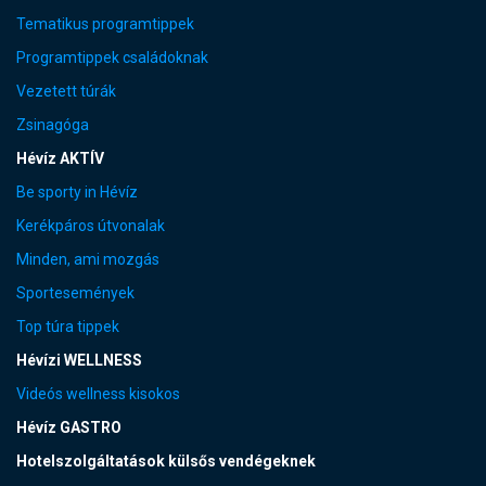
Tematikus programtippek
Programtippek családoknak
Vezetett túrák
Zsinagóga
Hévíz AKTÍV
Be sporty in Hévíz
Kerékpáros útvonalak
Minden, ami mozgás
Sportesemények
Top túra tippek
Hévízi WELLNESS
Videós wellness kisokos
Hévíz GASTRO
Hotelszolgáltatások külsős vendégeknek