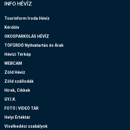
INFO HÉVÍZ
Tourinform Iroda Hévíz
Kérdőív
OKOSPARKOLÁS HÉVÍZ
TÓFÜRDŐ Nyitvatartás és Árak
Hévízi Térkép
WEBCAM
Zöld Hévíz
Zöld szállodák
Hírek, Cikkek
GY.I.K.
FOTÓ | VIDEÓ TÁR
Helyi Értéktár
Viselkedési szabályok