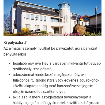
Ki pályázhat?
Az a magánszemély nyújthat be pályázatot, aki a pályázat
benyújtásakor
legalább egy éve Hévíz városban nyilvántartott egyéb
szálláshely-szolgáltató,
adószámmal rendelkező magánszemély, aki
tulajdonos, tulajdonostárs vagy egyenes ágú rokonok
között alapított holtig tartó haszonélvezet jogcím
alapján üzemeltet szálláshelyet,
aki a szálláshely-szolgáltatási tevékenységét a
hatályos jogi és adóügyi keretek között szabályosan