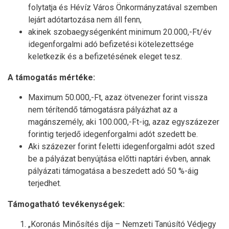
folytatja és Hévíz Város Önkormányzatával szemben
lejárt adótartozása nem áll fenn,
akinek szobaegységenként minimum 20.000,-Ft/év
idegenforgalmi adó befizetési kötelezettsége
keletkezik és a befizetésének eleget tesz.
A támogatás mértéke:
Maximum 50.000,-Ft, azaz ötvenezer forint vissza
nem térítendő támogatásra pályázhat az a
magánszemély, aki 100.000,-Ft-ig, azaz egyszázezer
forintig terjedő idegenforgalmi adót szedett be.
Aki százezer forint feletti idegenforgalmi adót szed
be a pályázat benyújtása előtti naptári évben, annak
pályázati támogatása a beszedett adó 50 %-áig
terjedhet.
Támogatható tevékenységek:
„Koronás Minősítés díja – Nemzeti Tanúsító Védjegy