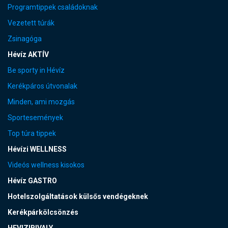
Programtippek családoknak
Vezetett túrák
Zsinagóga
Hévíz AKTÍV
Be sporty in Hévíz
Kerékpáros útvonalak
Minden, ami mozgás
Sportesemények
Top túra tippek
Hévízi WELLNESS
Videós wellness kisokos
Hévíz GASTRO
Hotelszolgáltatások külsős vendégeknek
Kerékpárkölcsönzés