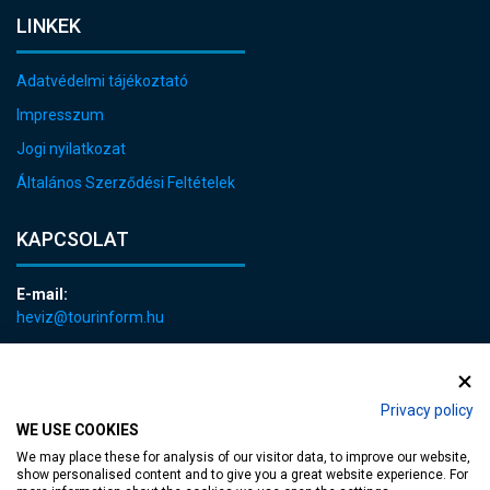
LINKEK
Adatvédelmi tájékoztató
Impresszum
Jogi nyilatkozat
Általános Szerződési Feltételek
KAPCSOLAT
E-mail:
heviz@tourinform.hu
Telefon:
+36 83 540 131
Privacy policy
WE USE COOKIES
We may place these for analysis of our visitor data, to improve our website,
show personalised content and to give you a great website experience. For