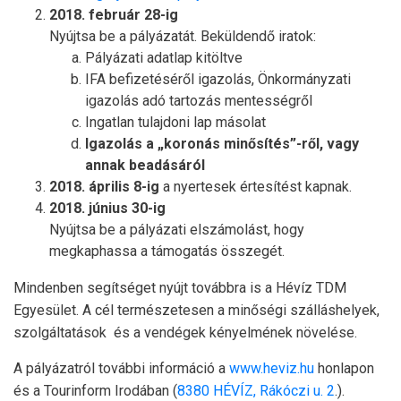
2018. február 28-ig
Nyújtsa be a pályázatát. Beküldendő iratok:
Pályázati adatlap kitöltve
IFA befizetéséről igazolás, Önkormányzati
igazolás adó tartozás mentességről
Ingatlan tulajdoni lap másolat
Igazolás a „koronás minősítés”-ről, vagy
annak beadásáról
2018. április 8-ig
a nyertesek értesítést kapnak.
2018. június 30-ig
Nyújtsa be a pályázati elszámolást, hogy
megkaphassa a támogatás összegét.
Mindenben segítséget nyújt továbbra is a Hévíz TDM
Egyesület. A cél természetesen a minőségi szálláshelyek,
szolgáltatások és a vendégek kényelmének növelése.
A pályázatról további információ a
www.heviz.hu
honlapon
és a Tourinform Irodában (
8380 HÉVÍZ, Rákóczi u. 2
.).