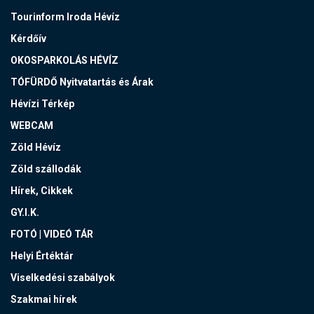
Tourinform Iroda Hévíz
Kérdőív
OKOSPARKOLÁS HÉVÍZ
TÓFÜRDŐ Nyitvatartás és Árak
Hévízi Térkép
WEBCAM
Zöld Hévíz
Zöld szállodák
Hírek, Cikkek
GY.I.K.
FOTÓ | VIDEÓ TÁR
Helyi Értéktár
Viselkedési szabályok
Szakmai hírek