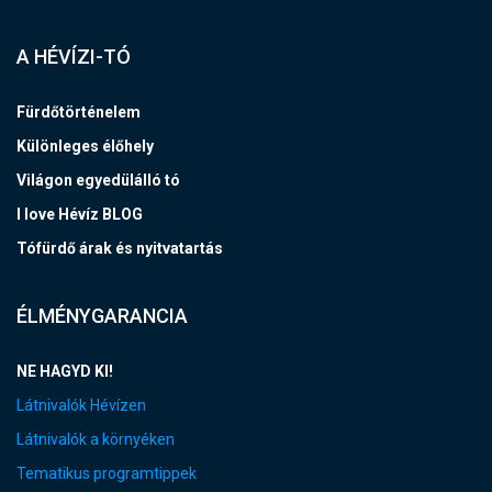
A HÉVÍZI-TÓ
Fürdőtörténelem
Különleges élőhely
Világon egyedülálló tó
I love Hévíz BLOG
Tófürdő árak és nyitvatartás
ÉLMÉNYGARANCIA
NE HAGYD KI!
Látnivalók Hévízen
Látnivalók a környéken
Tematikus programtippek