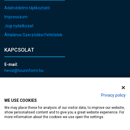
Adatvédelmi tájékoztató
Impresszum
Jogi nyilatkozat
Általános Szerződési Feltételek
KAPCSOLAT
E-mail:
heviz@tourinform.hu
Telefon:
+36 83 540 131
Privacy policy
WE USE COOKIES
We may place these for analysis of our visitor data, to improve our website,
show personalised content and to give you a great website experience. For
more information about the cookies we use open the settings.
akadálymentesített weblap
| Copyright © 2024 Hévíz Város Önkormányzata,