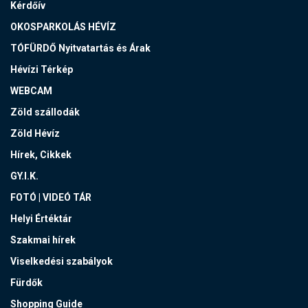
Kérdőív
OKOSPARKOLÁS HÉVÍZ
TÓFÜRDŐ Nyitvatartás és Árak
Hévízi Térkép
WEBCAM
Zöld szállodák
Zöld Hévíz
Hírek, Cikkek
GY.I.K.
FOTÓ | VIDEÓ TÁR
Helyi Értéktár
Szakmai hírek
Viselkedési szabályok
Fürdők
Shopping Guide