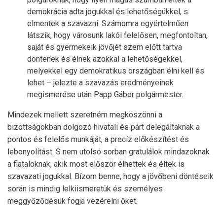
demokrácia adta jogukkal és lehetőségükkel, s
elmentek a szavazni. Számomra egyértelműen
látszik, hogy városunk lakói felelősen, megfontoltan,
saját és gyermekeik jövőjét szem előtt tartva
döntenek és élnek azokkal a lehetőségekkel,
melyekkel egy demokratikus országban élni kell és
lehet – jelezte a szavazás eredményeinek
megismerése után Papp Gábor polgármester.
Mindezek mellett szeretném megköszönni a
bizottságokban dolgozó hivatali és párt delegáltaknak a
pontos és felelős munkáját, a precíz előkészítést és
lebonyolítást. S nem utolsó sorban gratulálok mindazoknak
a fiataloknak, akik most először élhettek és éltek is
szavazati jogukkal. Bízom benne, hogy a jövőbeni döntéseik
során is mindig lelkiismeretük és személyes
meggyőződésük fogja vezérelni őket.