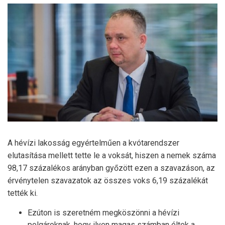
A hévízi lakosság egyértelműen a kvótarendszer
elutasítása mellett tette le a voksát, hiszen a nemek száma
98,17 százalékos arányban győzött ezen a szavazáson, az
érvénytelen szavazatok az összes voks 6,19 százalékát
tették ki.
Ezúton is szeretném megköszönni a hévízi
polgároknak, hogy ilyen magas számban éltek a