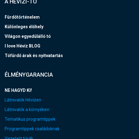
A HÉVÍZI-TÓ
Fürdőtörténelem
Különleges élőhely
Világon egyedülálló tó
I love Hévíz BLOG
Tófürdő árak és nyitvatartás
ÉLMÉNYGARANCIA
NE HAGYD KI!
Látnivalók Hévízen
Látnivalók a környéken
Tematikus programtippek
Programtippek családoknak
Vezetett túrák