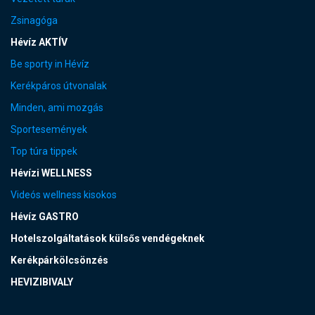
Zsinagóga
Hévíz AKTÍV
Be sporty in Hévíz
Kerékpáros útvonalak
Minden, ami mozgás
Sportesemények
Top túra tippek
Hévízi WELLNESS
Videós wellness kisokos
Hévíz GASTRO
Hotelszolgáltatások külsős vendégeknek
Kerékpárkölcsönzés
HEVIZIBIVALY