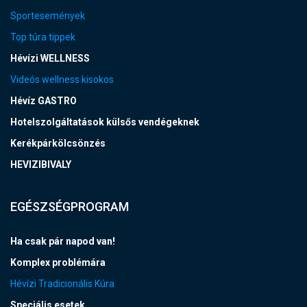
Sportesemények
Top túra tippek
Hévízi WELLNESS
Videós wellness kisokos
Hévíz GASTRO
Hotelszolgáltatások külsős vendégeknek
Kerékpárkölcsönzés
HEVIZIBIVALY
EGÉSZSÉGPROGRAM
Ha csak pár napod van!
Komplex problémára
Hévízi Tradicionális Kúra
Speciális esetek