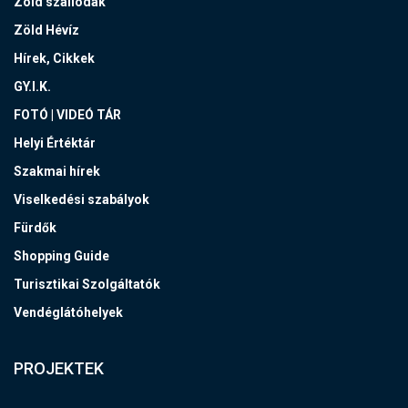
Zöld szállodák
Zöld Hévíz
Hírek, Cikkek
GY.I.K.
FOTÓ | VIDEÓ TÁR
Helyi Értéktár
Szakmai hírek
Viselkedési szabályok
Fürdők
Shopping Guide
Turisztikai Szolgáltatók
Vendéglátóhelyek
PROJEKTEK