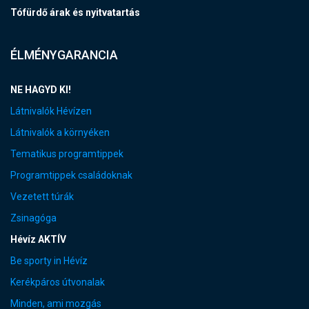
Tófürdő árak és nyitvatartás
ÉLMÉNYGARANCIA
NE HAGYD KI!
Látnivalók Hévízen
Látnivalók a környéken
Tematikus programtippek
Programtippek családoknak
Vezetett túrák
Zsinagóga
Hévíz AKTÍV
Be sporty in Hévíz
Kerékpáros útvonalak
Minden, ami mozgás