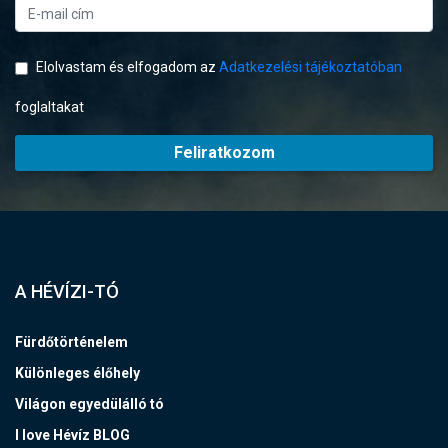
Elolvastam és elfogadom az
Adatkezelési tájékoztatóban
foglaltakat
Feliratkozom
A HÉVÍZI-TÓ
Fürdőtörténelem
Különleges élőhely
Világon egyedülálló tó
I love Hévíz BLOG