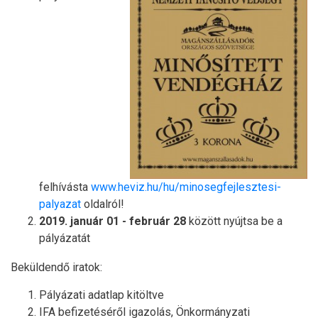
felhívásta
www.heviz.hu/hu/minosegfejlesztesi-
palyazat
oldalról!
2019. január 01 - február 28
között nyújtsa be a
pályázatát
Beküldendő iratok:
Pályázati adatlap kitöltve
IFA befizetéséről igazolás, Önkormányzati