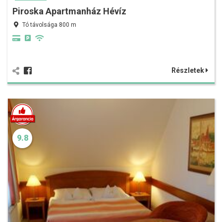
Piroska Apartmanház Hévíz
Tó távolsága 800 m
Részletek
9.8