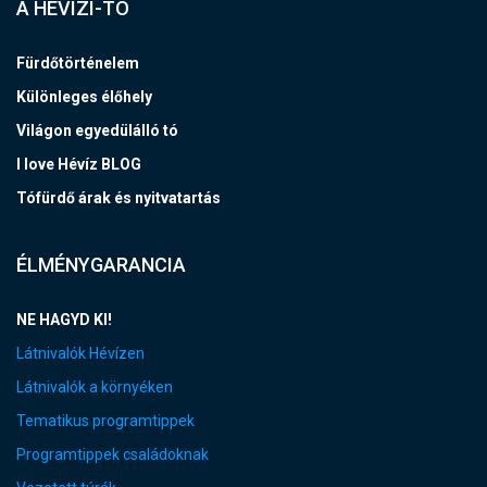
A HÉVÍZI-TÓ
Fürdőtörténelem
Különleges élőhely
Világon egyedülálló tó
I love Hévíz BLOG
Tófürdő árak és nyitvatartás
ÉLMÉNYGARANCIA
NE HAGYD KI!
Látnivalók Hévízen
Látnivalók a környéken
Tematikus programtippek
Programtippek családoknak