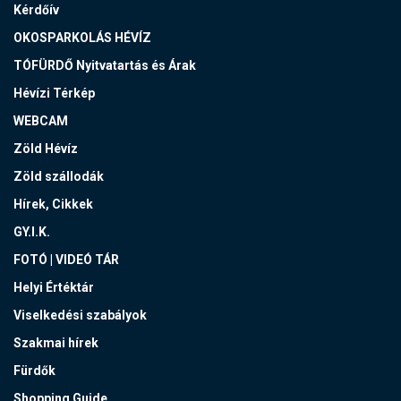
Kérdőív
OKOSPARKOLÁS HÉVÍZ
TÓFÜRDŐ Nyitvatartás és Árak
Hévízi Térkép
WEBCAM
Zöld Hévíz
Zöld szállodák
Hírek, Cikkek
GY.I.K.
FOTÓ | VIDEÓ TÁR
Helyi Értéktár
Viselkedési szabályok
Szakmai hírek
Fürdők
Shopping Guide