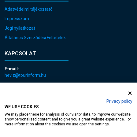
Adatvédelmi tájékoztató
Impresszum
Jogi nyilatkozat
Általános Szerződési Feltételek
KAPCSOLAT
E-mail:
heviz@tourinform.hu
Telefon:
+36 83 540 131
Privacy policy
WE USE COOKIES
We may place these for analysis of our visitor data, to improve our website,
show personalised content and to give you a great website experience. For
more information about the cookies we use open the settings.
akadálymentesített weblap
| Copyright © 2024 Hévíz Város Önkormányzata,