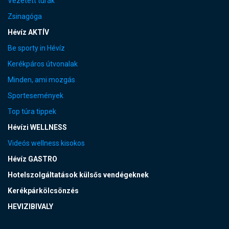
Vezetett túrák
Zsinagóga
Hévíz AKTÍV
Be sporty in Hévíz
Kerékpáros útvonalak
Minden, ami mozgás
Sportesemények
Top túra tippek
Hévízi WELLNESS
Videós wellness kisokos
Hévíz GASTRO
Hotelszolgáltatások külsős vendégeknek
Kerékpárkölcsönzés
HEVIZIBIVALY