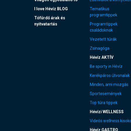
I love Hévíz BLOG
Tematikus
programtippek
Tófürdő árak és
nyitvatartás
Programtippek
családoknak
Vezetett túrák
Zsinagóga
Hévíz AKTÍV
Be sporty in Hévíz
Kerékpáros útvonalak
Minden, ami mozgás
Sportesemények
Top túra tippek
Hévízi WELLNESS
Videós wellness kisok
Hévíz GASTRO