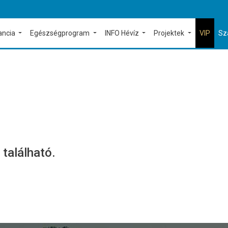
ancia
Egészségprogram
INFO Hévíz
Projektek
VIP
Sz
 található.