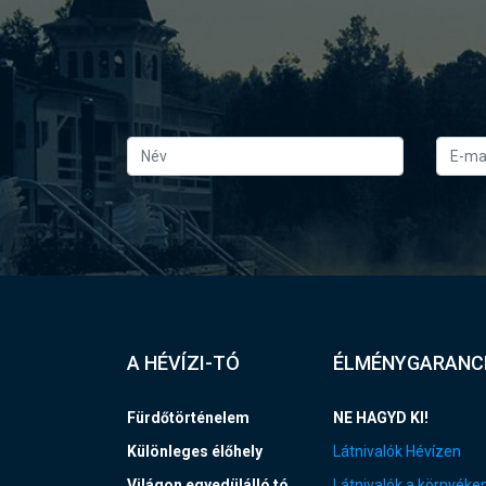
A HÉVÍZI-TÓ
ÉLMÉNYGARANC
Fürdőtörténelem
NE HAGYD KI!
Különleges élőhely
Látnivalók Hévízen
Világon egyedülálló tó
Látnivalók a környéke