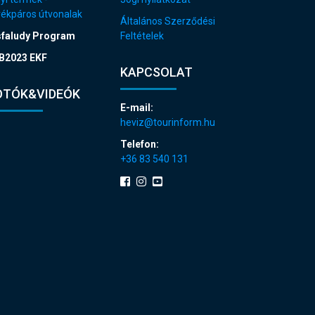
rékpáros útvonalak
Általános Szerződési
sfaludy Program
Feltételek
B2023 EKF
KAPCSOLAT
OTÓK&VIDEÓK
E-mail:
heviz@tourinform.hu
Telefon:
+36 83 540 131