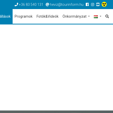
+36 83 540 131
heviz@tourinform.hu
állások
Programok
Fotók&Videók
Önkormányzat