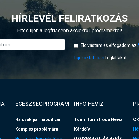
HÍRLEVÉL FELIRATKOZÁS
Értesüljön a legfrissebb akciókról, programokról!
Elolvastam és elfogadom az
tájékoztatóban
foglaltakat
IA
EGÉSZSÉGPROGRAM
INFO HÉVÍZ
P
Ha csak pár napod van!
Tourinform Iroda Hévíz
CR
Komplex problémára
Kérdőív
Hév
n
Hévízi Tradicionális Kúra
OKOSPARKOLÁS HÉVÍZ
Hel