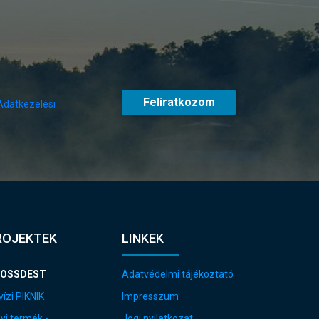
Feliratkozom
Adatkezelési
ROJEKTEK
LINKEK
OSSDEST
Adatvédelmi tájékoztató
ízi PIKNIK
Impresszum
yi termék -
Jogi nyilatkozat