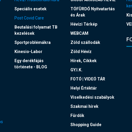
ke
Speciális esetek
TÓFÜRDŐ Nyitvatartás
és Árak
Ki
Post Covid Care
Hévízi Térkép
VE
Beutalási folyamat TB
kezelések
WEBCAM
F
Sportproblémákra
Zöld szállodák
Kinesio-Labor
Zöld Hévíz
Egy derékfájás
Hírek, Cikkek
története - BLOG
GY.I.K.
FOTÓ | VIDEÓ TÁR
Helyi Értéktár
Viselkedési szabályok
Szakmai hírek
Fürdők
os
Shopping Guide