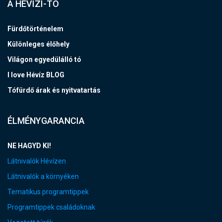
A HÉVÍZI-TÓ
Fürdőtörténelem
Különleges élőhely
Világon egyedülálló tó
I love Hévíz BLOG
Tófürdő árak és nyitvatartás
ÉLMÉNYGARANCIA
NE HAGYD KI!
Látnivalók Hévízen
Látnivalók a környéken
Tematikus programtippek
Programtippek családoknak