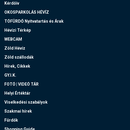
Kérdőív
OKOSPARKOLÁS HÉVÍZ
TÓFÜRDŐ Nyitvatartás és Árak
Hévízi Térkép
WEBCAM
Zöld Hévíz
Zöld szállodák
Hírek, Cikkek
GY.I.K.
FOTÓ | VIDEÓ TÁR
Helyi Értéktár
Viselkedési szabályok
Szakmai hírek
Fürdők
Shopping Guide