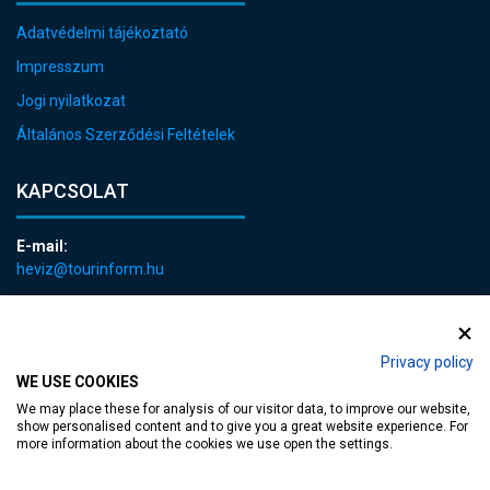
Adatvédelmi tájékoztató
Impresszum
Jogi nyilatkozat
Általános Szerződési Feltételek
KAPCSOLAT
E-mail:
heviz@tourinform.hu
Telefon:
+36 83 540 131
Privacy policy
WE USE COOKIES
We may place these for analysis of our visitor data, to improve our website,
show personalised content and to give you a great website experience. For
more information about the cookies we use open the settings.
akadálymentesített weblap
| Copyright © 2024 Hévíz Város Önkormányzata,