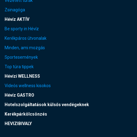
Vezetett túrák
Zsinagóga
Hévíz AKTÍV
Be sporty in Hévíz
Kerékpáros útvonalak
Minden, ami mozgás
Sportesemények
Top túra tippek
Hévízi WELLNESS
Videós wellness kisokos
Hévíz GASTRO
Hotelszolgáltatások külsős vendégeknek
Kerékpárkölcsönzés
HEVIZIBIVALY