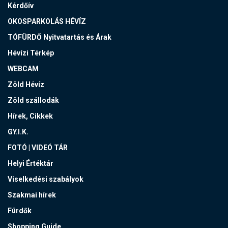
Kérdőív
OKOSPARKOLÁS HÉVÍZ
TÓFÜRDŐ Nyitvatartás és Árak
Hévízi Térkép
WEBCAM
Zöld Hévíz
Zöld szállodák
Hírek, Cikkek
GY.I.K.
FOTÓ | VIDEÓ TÁR
Helyi Értéktár
Viselkedési szabályok
Szakmai hírek
Fürdők
Shopping Guide