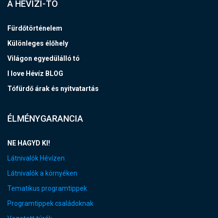
A HÉVÍZI-TÓ
Fürdőtörténelem
Különleges élőhely
Világon egyedülálló tó
I love Hévíz BLOG
Tófürdő árak és nyitvatartás
ÉLMÉNYGARANCIA
NE HAGYD KI!
Látnivalók Hévízen
Látnivalók a környéken
Tematikus programtippek
Programtippek családoknak