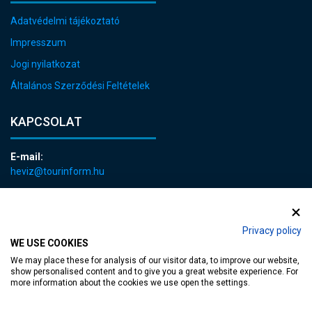
Adatvédelmi tájékoztató
Impresszum
Jogi nyilatkozat
Általános Szerződési Feltételek
KAPCSOLAT
E-mail:
heviz@tourinform.hu
Telefon:
+36 83 540 131
Privacy policy
WE USE COOKIES
We may place these for analysis of our visitor data, to improve our website,
show personalised content and to give you a great website experience. For
more information about the cookies we use open the settings.
akadálymentesített weblap
| Copyright © 2024 Hévíz Város Önkormányzata,