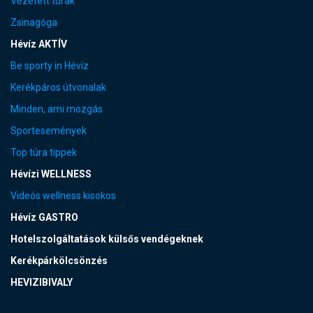
Vezetett túrák
Zsinagóga
Hévíz AKTÍV
Be sporty in Hévíz
Kerékpáros útvonalak
Minden, ami mozgás
Sportesemények
Top túra tippek
Hévízi WELLNESS
Videós wellness kisokos
Hévíz GASTRO
Hotelszolgáltatások külsős vendégeknek
Kerékpárkölcsönzés
HEVIZIBIVALY