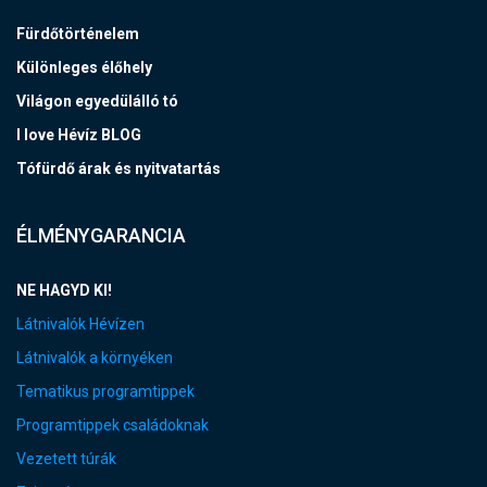
Fürdőtörténelem
Különleges élőhely
Világon egyedülálló tó
I love Hévíz BLOG
Tófürdő árak és nyitvatartás
ÉLMÉNYGARANCIA
NE HAGYD KI!
Látnivalók Hévízen
Látnivalók a környéken
Tematikus programtippek
Programtippek családoknak
Vezetett túrák