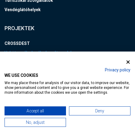
Turisztikai Szolgáltatók
Vendéglátóhelyek
PROJEKTEK
CROSSDEST
Helyi termék - kerékpáros útvonalak
Hévízi PIKNIK
Privacy policy
Kisfaludy Program
WE USE COOKIES
VEB2023 EKF
We may place these for analysis of our visitor data, to improve our website,
show personalised content and to give you a great website experience. For
more information about the cookies we use open the settings.
FOTÓK&VIDEÓK
Accept all
Deny
LINKEK
No, adjust