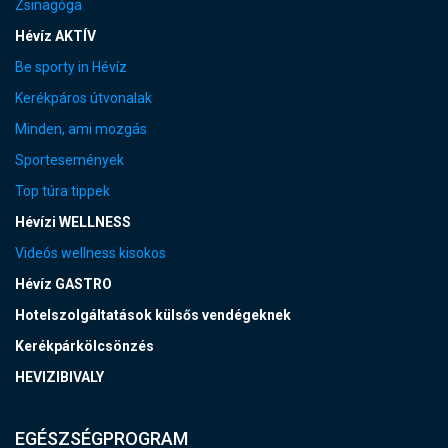
Zsinagóga
Hévíz AKTÍV
Be sporty in Hévíz
Kerékpáros útvonalak
Minden, ami mozgás
Sportesemények
Top túra tippek
Hévízi WELLNESS
Videós wellness kisokos
Hévíz GASTRO
Hotelszolgáltatások külsős vendégeknek
Kerékpárkölcsönzés
HEVIZIBIVALY
EGÉSZSÉGPROGRAM