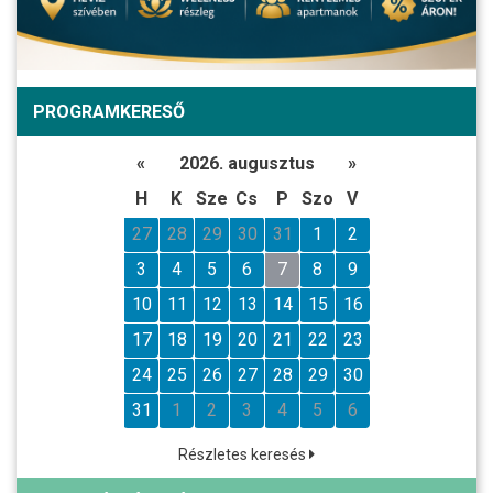
PROGRAMKERESŐ
«
2026. augusztus
»
H
K
Sze
Cs
P
Szo
V
27
28
29
30
31
1
2
3
4
5
6
7
8
9
10
11
12
13
14
15
16
17
18
19
20
21
22
23
24
25
26
27
28
29
30
31
1
2
3
4
5
6
Részletes keresés