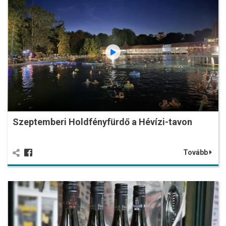
Szeptemberi Holdfényfürdő a Hévízi-tavon
Tovább