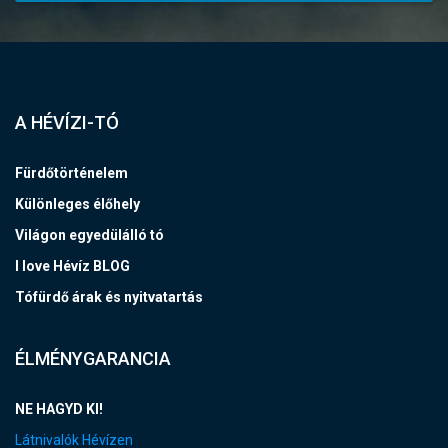
A HÉVÍZI-TÓ
Fürdőtörténelem
Különleges élőhely
Világon egyedülálló tó
I love Hévíz BLOG
Tófürdő árak és nyitvatartás
ÉLMÉNYGARANCIA
NE HAGYD KI!
Látnivalók Hévízen