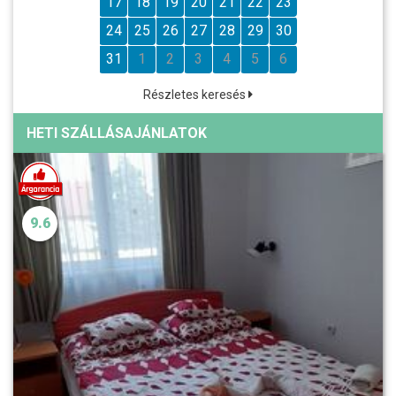
17
18
19
20
21
22
23
24
25
26
27
28
29
30
31
1
2
3
4
5
6
Részletes keresés
HETI SZÁLLÁSAJÁNLATOK
9.6