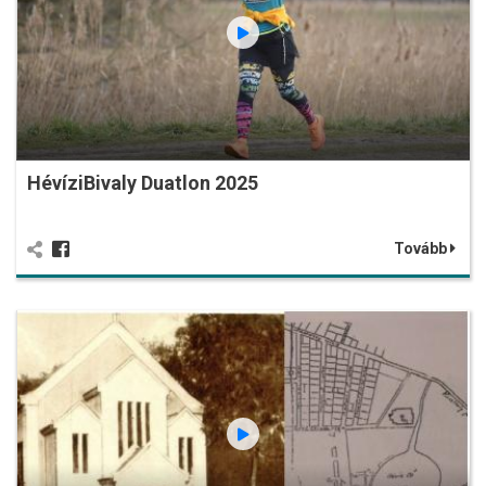
HévíziBivaly Duatlon 2025
Tovább