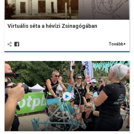
Virtuális séta a hévízi Zsinagógában
Tovább