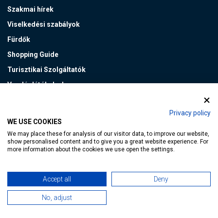
Szakmai hírek
Viselkedési szabályok
Fürdők
Shopping Guide
Turisztikai Szolgáltatók
Vendéglátóhelyek
Privacy policy
PROJEKTEK
WE USE COOKIES
We may place these for analysis of our visitor data, to improve our website,
CROSSDEST
show personalised content and to give you a great website experience. For
more information about the cookies we use open the settings.
Helyi termék - kerékpáros útvonalak
Hévízi PIKNIK
Accept all
Deny
Kisfaludy Program
No, adjust
VEB2023 EKF