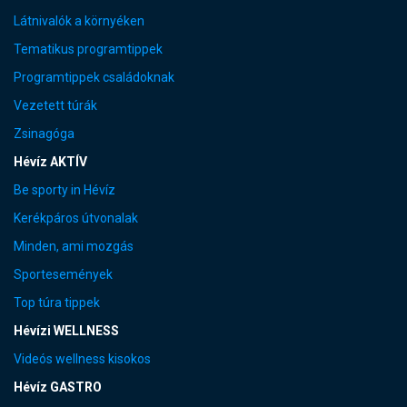
Látnivalók a környéken
Tematikus programtippek
Programtippek családoknak
Vezetett túrák
Zsinagóga
Hévíz AKTÍV
Be sporty in Hévíz
Kerékpáros útvonalak
Minden, ami mozgás
Sportesemények
Top túra tippek
Hévízi WELLNESS
Videós wellness kisokos
Hévíz GASTRO