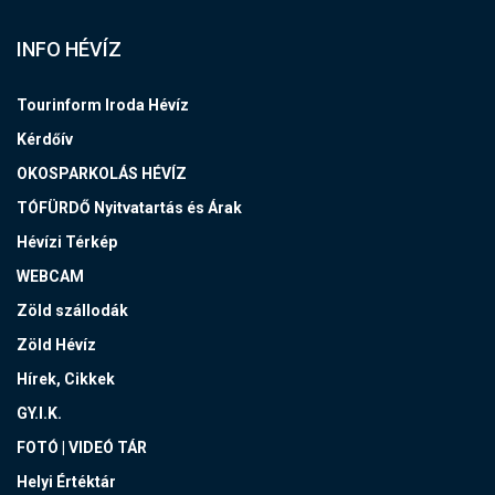
INFO HÉVÍZ
Tourinform Iroda Hévíz
Kérdőív
OKOSPARKOLÁS HÉVÍZ
TÓFÜRDŐ Nyitvatartás és Árak
Hévízi Térkép
WEBCAM
Zöld szállodák
Zöld Hévíz
Hírek, Cikkek
GY.I.K.
FOTÓ | VIDEÓ TÁR
Helyi Értéktár