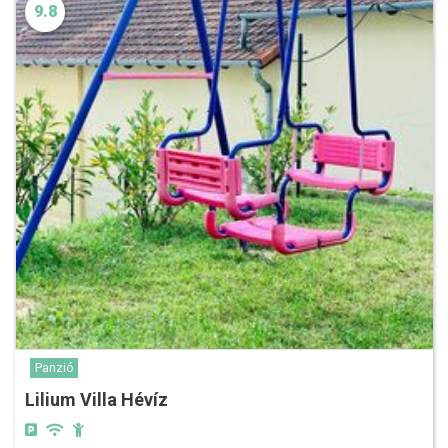
9.8
Panzió
Lilium Villa Hévíz