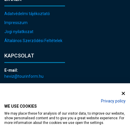
Adatvédelmi tájékoztató
Impresszum
Jogi nyilatkozat
Általános Szerződési Feltételek
KAPCSOLAT
E-mail:
heviz@tourinform.hu
Telefon:
+36 83 540 131
Privacy policy
WE USE COOKIES
We may place these for analysis of our visitor data, to improve our website,
show personalised content and to give you a great website experience. For
more information about the cookies we use open the settings.