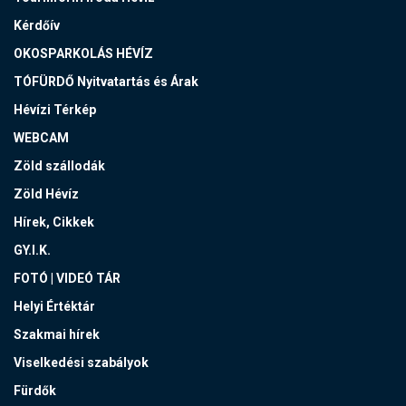
Kérdőív
OKOSPARKOLÁS HÉVÍZ
TÓFÜRDŐ Nyitvatartás és Árak
Hévízi Térkép
WEBCAM
Zöld szállodák
Zöld Hévíz
Hírek, Cikkek
GY.I.K.
FOTÓ | VIDEÓ TÁR
Helyi Értéktár
Szakmai hírek
Viselkedési szabályok
Fürdők