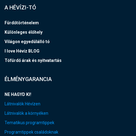
A HÉVÍZI-TÓ
Fürdőtörténelem
Különleges élőhely
Világon egyedülálló tó
I love Hévíz BLOG
Tófürdő árak és nyitvatartás
ÉLMÉNYGARANCIA
NE HAGYD KI!
Látnivalók Hévízen
Látnivalók a környéken
Tematikus programtippek
Programtippek családoknak