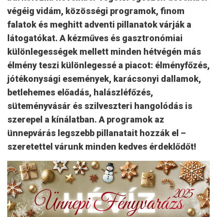
végéig vidám, közösségi programok, finom
falatok és meghitt adventi pillanatok várják a
látogatókat. A kézműves és gasztronómiai
különlegességek mellett minden hétvégén más
élmény teszi különlegessé a piacot: élményfőzés,
jótékonysági események, karácsonyi dallamok,
betlehemes előadás, halászléfőzés,
süteményvásár és szilveszteri hangolódás is
szerepel a kínálatban. A programok az
ünnepvárás legszebb pillanatait hozzák el –
szeretettel várunk minden kedves érdeklődőt!