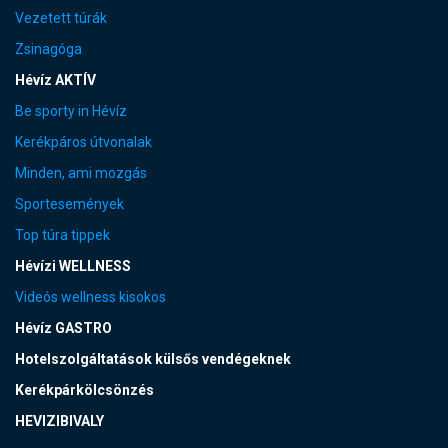
Vezetett túrák
Zsinagóga
Hévíz AKTÍV
Be sporty in Hévíz
Kerékpáros útvonalak
Minden, ami mozgás
Sportesemények
Top túra tippek
Hévízi WELLNESS
Videós wellness kisokos
Hévíz GASTRO
Hotelszolgáltatások külsős vendégeknek
Kerékpárkölcsönzés
HEVIZIBIVALY