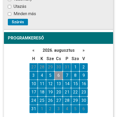
Utazás
Minden más
Szűrés
PROGRAMKERESŐ
«
2026. augusztus
»
H
K
Sze
Cs
P
Szo
V
27
28
29
30
31
1
2
3
4
5
6
7
8
9
10
11
12
13
14
15
16
17
18
19
20
21
22
23
24
25
26
27
28
29
30
31
1
2
3
4
5
6