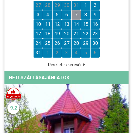
27
28
29
30
31
1
2
3
4
5
6
7
8
9
10
11
12
13
14
15
16
17
18
19
20
21
22
23
24
25
26
27
28
29
30
31
1
2
3
4
5
6
Részletes keresés
HETI SZÁLLÁSAJÁNLATOK
9.2