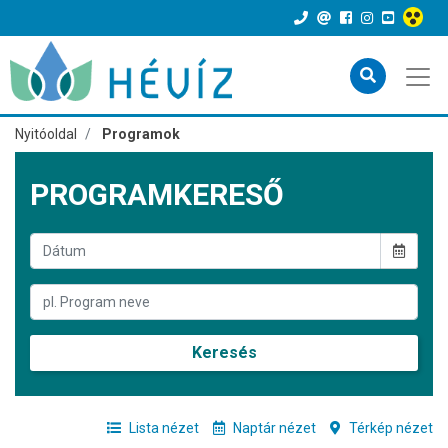
Nyitóoldal
Programok
PROGRAMKERESŐ
Keresés
Lista nézet
Naptár nézet
Térkép nézet