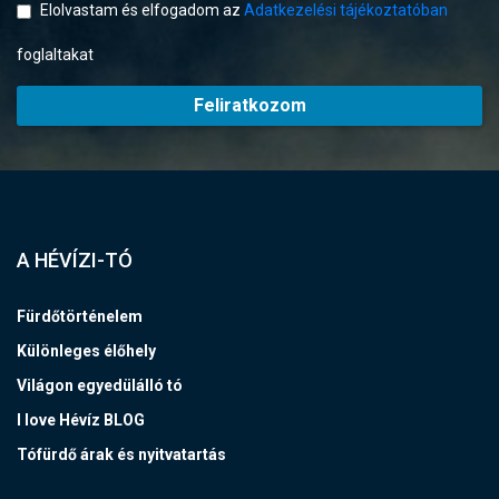
Elolvastam és elfogadom az
Adatkezelési tájékoztatóban
foglaltakat
Feliratkozom
A HÉVÍZI-TÓ
Fürdőtörténelem
Különleges élőhely
Világon egyedülálló tó
I love Hévíz BLOG
Tófürdő árak és nyitvatartás