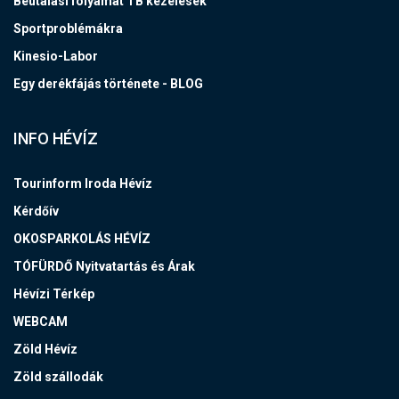
Beutalási folyamat TB kezelések
Sportproblémákra
Kinesio-Labor
Egy derékfájás története - BLOG
INFO HÉVÍZ
Tourinform Iroda Hévíz
Kérdőív
OKOSPARKOLÁS HÉVÍZ
TÓFÜRDŐ Nyitvatartás és Árak
Hévízi Térkép
WEBCAM
Zöld Hévíz
Zöld szállodák