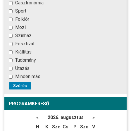
Gasztronómia
Sport
Folklór
Mozi
Színház
Fesztivál
Kiállítás
Tudomány
Utazás
Minden más
Szűrés
PROGRAMKERESŐ
«
2026. augusztus
»
H
K
Sze
Cs
P
Szo
V