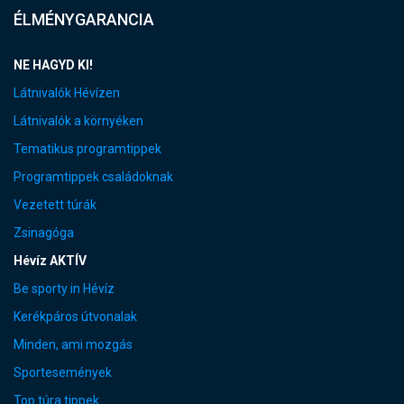
ÉLMÉNYGARANCIA
NE HAGYD KI!
Látnivalók Hévízen
Látnivalók a környéken
Tematikus programtippek
Programtippek családoknak
Vezetett túrák
Zsinagóga
Hévíz AKTÍV
Be sporty in Hévíz
Kerékpáros útvonalak
Minden, ami mozgás
Sportesemények
Top túra tippek