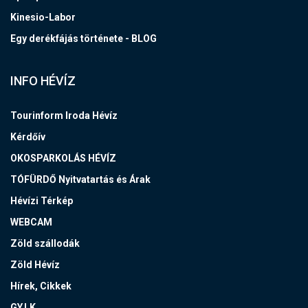
Kinesio-Labor
Egy derékfájás története - BLOG
INFO HÉVÍZ
Tourinform Iroda Hévíz
Kérdőív
OKOSPARKOLÁS HÉVÍZ
TÓFÜRDŐ Nyitvatartás és Árak
Hévízi Térkép
WEBCAM
Zöld szállodák
Zöld Hévíz
Hírek, Cikkek
GY.I.K.