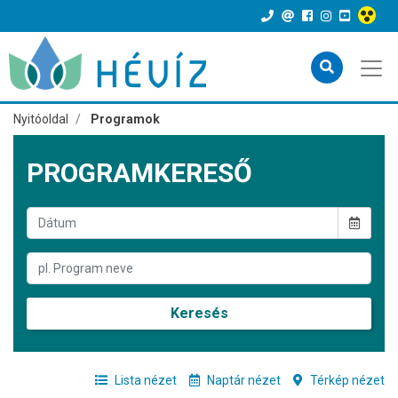
Nyitóoldal
Programok
PROGRAMKERESŐ
Keresés
Lista nézet
Naptár nézet
Térkép nézet