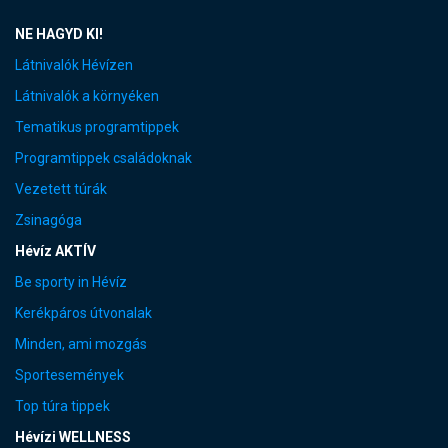
NE HAGYD KI!
Látnivalók Hévízen
Látnivalók a környéken
Tematikus programtippek
Programtippek családoknak
Vezetett túrák
Zsinagóga
Hévíz AKTÍV
Be sporty in Hévíz
Kerékpáros útvonalak
Minden, ami mozgás
Sportesemények
Top túra tippek
Hévízi WELLNESS