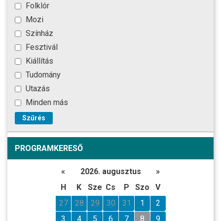
Folklór
Mozi
Színház
Fesztivál
Kiállítás
Tudomány
Utazás
Minden más
Szűrés
PROGRAMKERESŐ
«
2026. augusztus
»
H
K
Sze
Cs
P
Szo
V
27
28
29
30
31
1
2
3
4
5
6
7
8
9