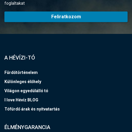
foglaltakat
Feliratkozom
A HÉVÍZI-TÓ
Fürdőtörténelem
Különleges élőhely
Világon egyedülálló tó
I love Hévíz BLOG
Tófürdő árak és nyitvatartás
ÉLMÉNYGARANCIA